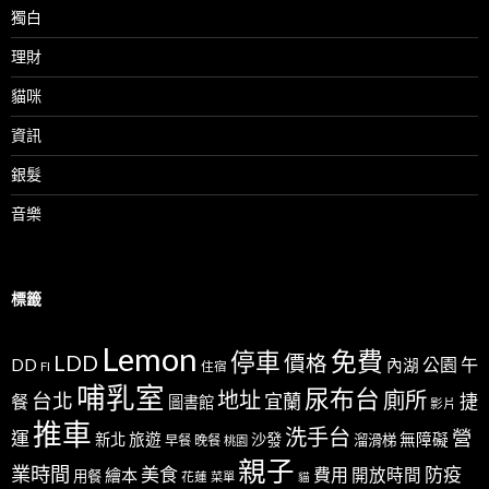
獨白
理財
貓咪
資訊
銀髮
音樂
標籤
Lemon
免費
停車
LDD
價格
公園
午
DD
內湖
FI
住宿
哺乳室
尿布台
地址
廁所
台北
宜蘭
捷
餐
圖書館
影片
推車
洗手台
營
運
新北
旅遊
沙發
無障礙
溜滑梯
早餐
晚餐
桃園
親子
業時間
美食
防疫
費用
繪本
開放時間
用餐
花蓮
菜單
貓