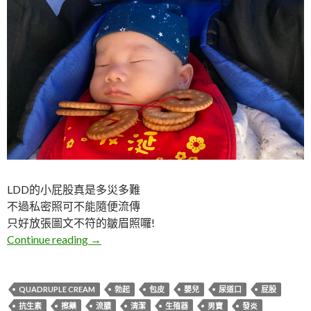
LDD的小屁股真是多災多難
不過私密照可不能隨便流傳
只好放張圖文不符的皺眉照囉!
DD。多災多難的小屁股
Continue reading
→
QUADRUPLE CREAM
勃起
包皮
嬰兒
尿道口
屁股
抗生素
擦藥
流膿
清潔
生殖器
男寶
發炎