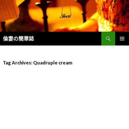
Search
倫妻の簡單誌
SKIP
PRIMAR
TO
MENU
CONTENT
Tag Archives: Quadruple cream