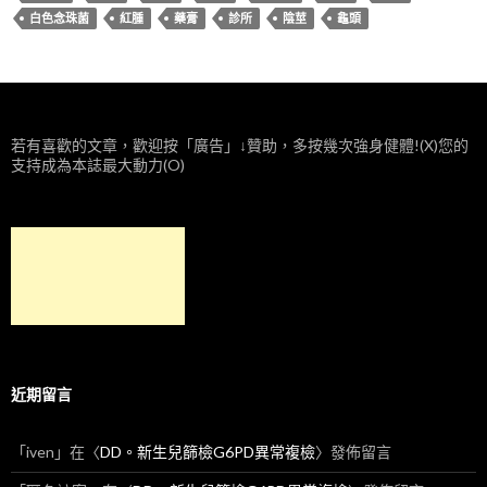
白色念珠菌
紅腫
藥膏
診所
陰莖
龜頭
若有喜歡的文章，歡迎按「廣告」↓贊助，多按幾次強身健體!(X)您的
支持成為本誌最大動力(O)
近期留言
「
iven
」在〈
DD。新生兒篩檢G6PD異常複檢
〉發佈留言