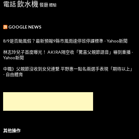
飲水機
電話
餐廳
體驗
GOOGLE NEWS
8/9是否颱風假？最新預報9縣市風雨達停班停課標準 - Yahoo新聞
林志玲兒子首度曝光！ AKIRA隔空收「驚喜父親節語音」嚇到重播 -
Yahoo新聞
中職》父親節沒收到女兒連繫 平野惠一點名兩選手表現「期待以上」
- 自由體育
其他操作