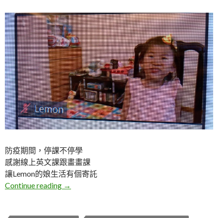
防疫期間，停課不停學
感謝線上英文課跟畫畫課
讓Lemon的娘生活有個寄託
Lemon。線上英文課音樂存放
Continue reading
→