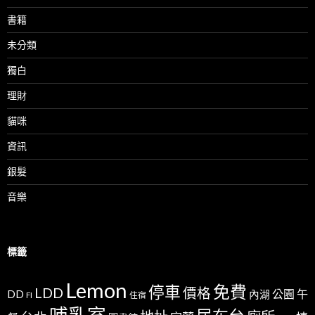
書籍
未分類
獨白
理財
貓咪
資訊
銀髮
音樂
標籤
Lemon
免費
停車
LDD
價格
公園
午
DD
內湖
FI
住宿