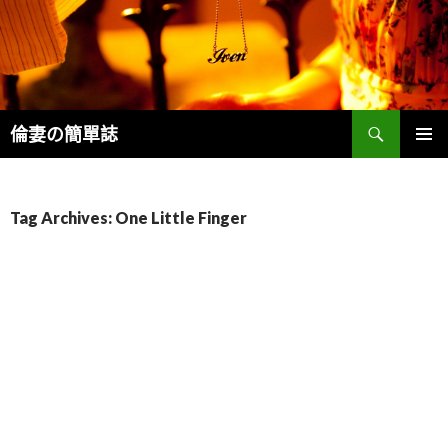
Search
倫妻の簡單誌
SKIP
PRIMAR
TO
MENU
CONTENT
Tag Archives: One Little Finger