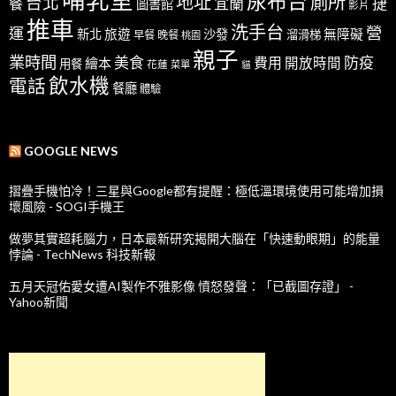
哺乳室
尿布台
地址
廁所
台北
宜蘭
捷
餐
圖書館
影片
推車
洗手台
營
運
新北
旅遊
沙發
無障礙
溜滑梯
早餐
晚餐
桃園
親子
業時間
美食
防疫
費用
繪本
開放時間
用餐
花蓮
菜單
貓
飲水機
電話
餐廳
體驗
GOOGLE NEWS
摺疊手機怕冷！三星與Google都有提醒：極低溫環境使用可能增加損
壞風險 - SOGI手機王
做夢其實超耗腦力，日本最新研究揭開大腦在「快速動眼期」的能量
悖論 - TechNews 科技新報
五月天冠佑愛女遭AI製作不雅影像 憤怒發聲：「已截圖存證」 -
Yahoo新聞