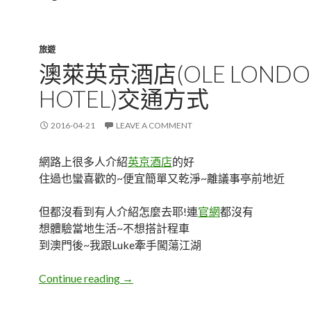
旅遊
澳萊英京酒店(OLE LONDO
HOTEL)交通方式
2016-04-21
LEAVE A COMMENT
網路上很多人介紹
英京酒店
的好
住過也蠻喜歡的~便宜簡單又乾淨~離議事亭前地近
但都沒看到有人介紹怎麼去耶!連
官網
都沒有
想體驗當地生活~不想搭計程車
到澳門後~我跟Luke牽手闖蕩江湖
澳萊英京酒店(Ole London Hotel)交通
Continue reading
→