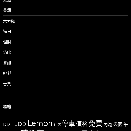
書籍
未分類
獨白
理財
貓咪
資訊
銀髮
音樂
標籤
Lemon
免費
停車
LDD
價格
公園
午
DD
內湖
FI
住宿