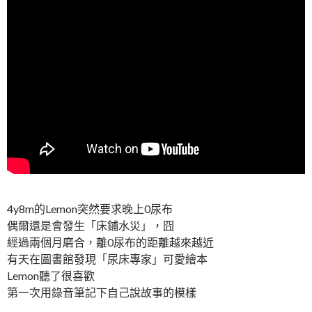
4y8m的Lemon突然要求晚上0尿布
偶爾還是會發生「床鋪水災」，囧
經過兩個月磨合，離0尿布的距離越來越近
有天在圖書館發現「尿床專家」可愛繪本
Lemon聽了很喜歡
第一次用錄音筆記下自己說故事的模樣