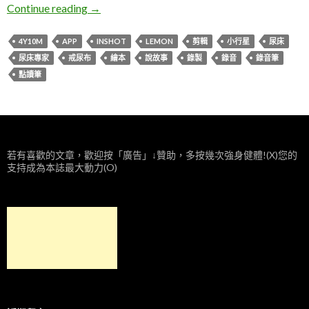
Lemon。說故事(尿床專家)
Continue reading
→
4Y10M
APP
INSHOT
LEMON
剪輯
小行星
尿床
尿床專家
戒尿布
繪本
說故事
錄製
錄音
錄音筆
點讀筆
若有喜歡的文章，歡迎按「廣告」↓贊助，多按幾次強身健體!(X)您的
支持成為本誌最大動力(O)