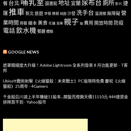
哺乳室
尿布台
地址
廁所
台北
宜蘭
捷
餐
圖書館
影片
推車
洗手台
營
運
新北
旅遊
沙發
無障礙
溜滑梯
早餐
晚餐
桃園
親子
業時間
美食
防疫
費用
繪本
開放時間
用餐
花蓮
菜單
貓
飲水機
電話
餐廳
體驗
GOOGLE NEWS
遮罩精細度大升級！Adobe Lightroom 全系列發表 8 月功能更新 - T客
邦
Ubisoft戰術射擊《火線獵殺：未來戰士》PC版限時免費 慶祝《火線
獵殺》25周年 - 4Gamers
千金股后川湖上半年賺破11股本...開盤亮燈鎖天價11110元 444億資金
排隊買不到 - Yahoo股市