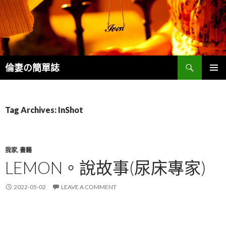
Search
倫妻の簡單誌
SKIP
PRIMAR
TO
MENU
CONTENT
Tag Archives: InShot
我家
,
書籍
LEMON。說故事(尿床專家)
2022-05-02
LEAVE A COMMENT