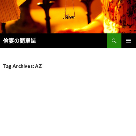
Search
倫妻の簡單誌
SKIP
PRIMAR
TO
MENU
CONTENT
Tag Archives: AZ