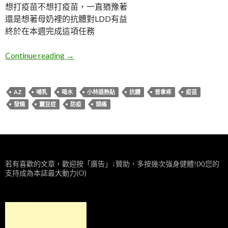
想打疫苗不想打疫苗，一直猶豫著
還是想著母奶裡的抗體對LDD有益
終於在本週完成這項任務
防疫期間之AZ第一劑紀錄
Continue reading
→
AZ
哺乳
喝水
小林退熱貼
抗體
普拿疼
疫苗
發燒
蠶豆症
防疫
頭痛
若有喜歡的文章，歡迎按「廣告」↓贊助，多按幾次強身健體!(X)您的
支持成為本誌最大動力(O)