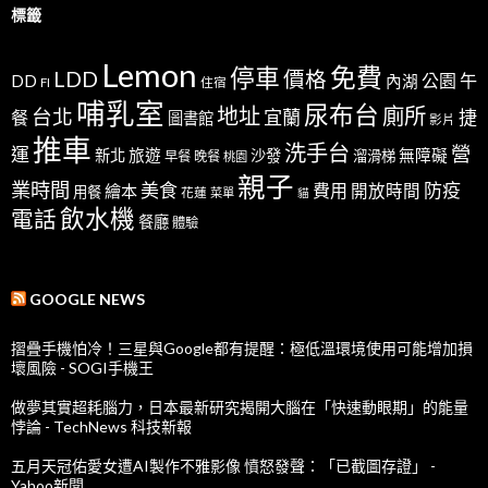
標籤
Lemon
免費
停車
LDD
價格
公園
午
DD
內湖
FI
住宿
哺乳室
尿布台
地址
廁所
台北
宜蘭
捷
餐
圖書館
影片
推車
洗手台
營
運
新北
旅遊
沙發
無障礙
溜滑梯
早餐
晚餐
桃園
親子
業時間
美食
防疫
費用
繪本
開放時間
用餐
花蓮
菜單
貓
飲水機
電話
餐廳
體驗
GOOGLE NEWS
摺疊手機怕冷！三星與Google都有提醒：極低溫環境使用可能增加損
壞風險 - SOGI手機王
做夢其實超耗腦力，日本最新研究揭開大腦在「快速動眼期」的能量
悖論 - TechNews 科技新報
五月天冠佑愛女遭AI製作不雅影像 憤怒發聲：「已截圖存證」 -
Yahoo新聞