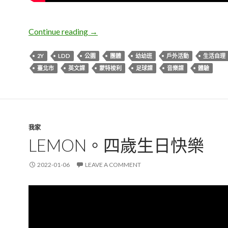
DD。幼幼班初體驗
Continue reading
→
2Y
LDD
公園
團體
幼幼班
戶外活動
生活自理
臺北市
英文課
蒙特梭利
足球課
音樂課
體驗
我家
LEMON。四歲生日快樂
2022-01-06
LEAVE A COMMENT