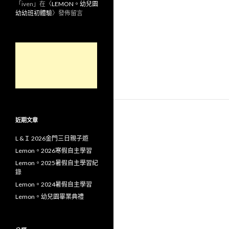
「
iven
」在〈
LEMON。幼兒園
幼幼班初體驗
〉發佈留言
近期文章
L &Ｉ 2026金門三日親子遊
Lemon。2026寒假自主學習
Lemon。2025暑假自主學習紀
錄
Lemon。2024暑假自主學習
Lemon。幼兒園畢業典禮