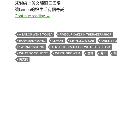
感謝線上英文課跟畫畫課
讓Lemon的娘生活有個寄託
Lemon。線上英文課音樂存放
Continue reading
→
A SAILOR WENT TO SEA
FIVE CUP CAKES IN THE BAKERS SHOP
HOW MANY SONG
LEMON
MY YELLOW CAR
ONE LITTL
SWIMMING SONG
TEN LITTLE FISH LEARN WITH BABY SHARK
WHAT DO YOU DO?
WHEN I GROW UP
童謠
線上
英
英文課