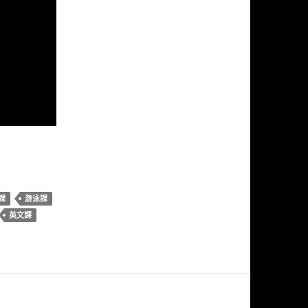
課
游泳課
英文課