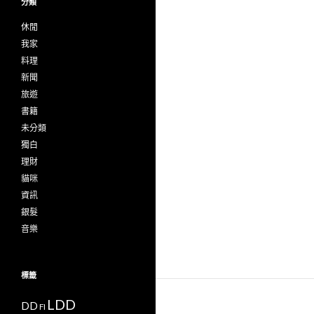
分類
休閒
我家
料理
新聞
旅遊
書籍
未分類
獨白
理財
貓咪
資訊
銀髮
音樂
標籤
LDD
DD
FI