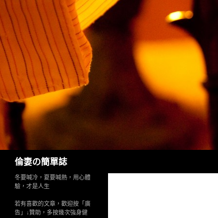
Search
倫妻の簡單誌
冬要喊冷，夏要喊熱，用心體
驗，才是人生
若有喜歡的文章，歡迎按「廣
告」↓贊助，多按幾次強身健