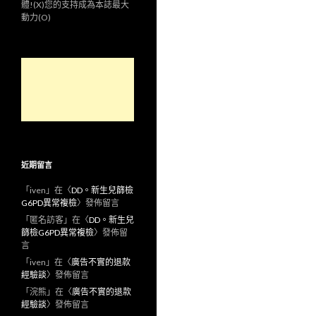
體!(X)您的支持成為本誌最大
動力(O)
近期留言
「
iven
」在〈
DD。新生兒篩檢
G6PD異常複檢
〉發佈留言
「
匿名訪客
」在〈
DD。新生兒
篩檢G6PD異常複檢
〉發佈留
言
「
iven
」在〈
廣告不實的退款
經驗談
〉發佈留言
「
浣熊
」在〈
廣告不實的退款
經驗談
〉發佈留言