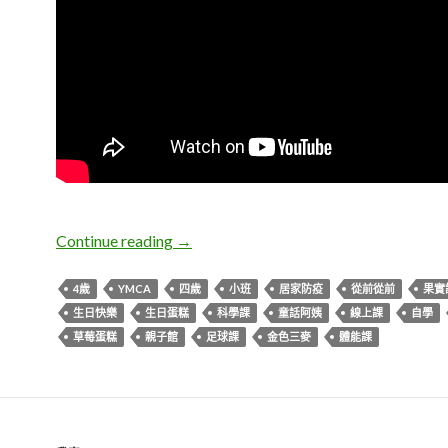
Lemon。四歲生日快樂
Continue reading
→
4歲
YMCA
四歲
小班
居家防疫
從前從前
果實
生日快樂
生日蛋糕
科學課
童話阿姨
線上課
自學
草莓蛋糕
親子館
足球課
金色三麥
體能課