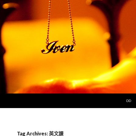
SKIP 
DD
Tag Archives: 英文課