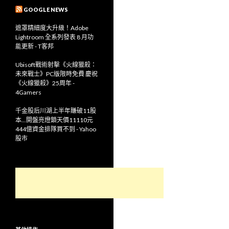
GOOGLE NEWS
遮罩精細度大升級！Adobe
Lightroom 全系列發表 8 月功
能更新 - T客邦
Ubisoft戰術射擊《火線獵殺：
未來戰士》PC版限時免費 慶祝
《火線獵殺》25周年 -
4Gamers
千金股后川湖上半年賺破11股
本...開盤亮燈鎖天價11110元
444億資金排隊買不到 - Yahoo
股市