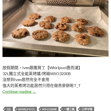
放假期間，Iven跟團買了【Whirlpool惠而浦】
32L獨立式全能蒸烤爐/烤箱WSO3200B
沒想到Iven居然完全不會用
強大的蒸煮烤功能居然只用在做燕麥餅乾T_T
惠而浦蒸烤爐/烤箱食譜書
Continue reading
→
32L
WHIRLPOOL
WSO3200B
一爐三蒸
三杯中卷