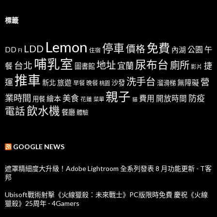
標籤
Lemon
免費
停車
LDD
價格
公園
午
DD
內湖
FI
住宿
哺乳室
尿布台
地址
廁所
台北
宜蘭
捷
餐
圖書館
影片
推車
洗手台
營
運
新北
旅遊
沙發
無障礙
溜滑梯
早餐
晚餐
桃園
親子
業時間
美食
防疫
費用
繪本
開放時間
用餐
花蓮
菜單
貓
飲水機
電話
餐廳
體驗
GOOGLE NEWS
遮罩精細度大升級！Adobe Lightroom 全系列發表 8 月功能更新 - T客
邦
Ubisoft戰術射擊《火線獵殺：未來戰士》PC版限時免費 慶祝《火線
獵殺》25周年 - 4Gamers