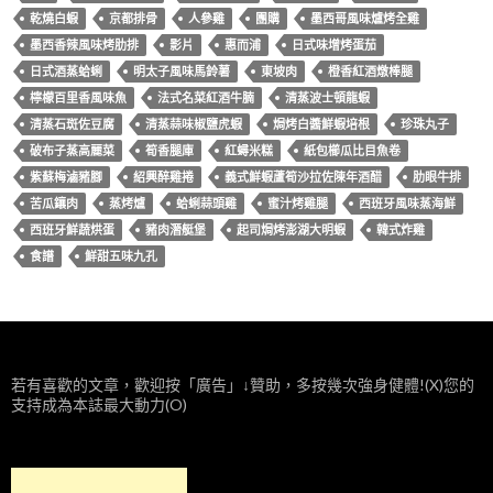
乾燒白蝦
京都排骨
人參雞
團購
墨西哥風味爐烤全雞
墨西香辣風味烤肋排
影片
惠而浦
日式味增烤蛋茄
日式酒蒸蛤蜊
明太子風味馬鈴薯
東坡肉
橙香紅酒燉棒腿
檸檬百里香風味魚
法式名菜紅酒牛腩
清蒸波士頓龍蝦
清蒸石斑佐豆腐
清蒸蒜味椒鹽虎蝦
焗烤白醬鮮蝦培根
珍珠丸子
破布子蒸高麗菜
筍香腿庫
紅蟳米糕
紙包櫛瓜比目魚卷
紫蘇梅滷豬腳
紹興醉雞捲
義式鮮蝦蘆筍沙拉佐陳年酒醋
肋眼牛排
苦瓜鑲肉
蒸烤爐
蛤蜊蒜頭雞
蜜汁烤雞腿
西班牙風味蒸海鮮
西班牙鮮蔬烘蛋
豬肉潛艇堡
起司焗烤澎湖大明蝦
韓式炸雞
食譜
鮮甜五味九孔
若有喜歡的文章，歡迎按「廣告」↓贊助，多按幾次強身健體!(X)您的
支持成為本誌最大動力(O)