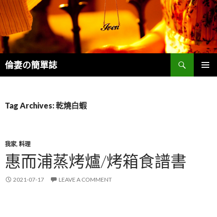
Search
倫妻の簡單誌
SKIP
PRIMAR
TO
MENU
CONTENT
Tag Archives: 乾燒白蝦
我家
,
料理
惠而浦蒸烤爐/烤箱食譜書
2021-07-17
LEAVE A COMMENT