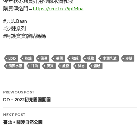
今年秋冬想買好用沙棘水潤乳液
購買傳送門→
https://reurl.cc/9plMna
#貝恩Baan
#沙棘系列
#呵護寶寶體貼媽媽
LDD
乾燥
保濕
德國
敏感
植物
水潤乳液
沙棘
清爽水感
甘油
膚質
蘆薈
貝恩
體驗
Post
PREVIOUS POST
navigation
DD。2022初見團團圓圓
NEXT POST
臺北。關渡自然公園