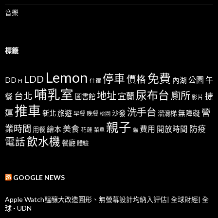
音樂
標籤
Lemon
免費
停車
LDD
價格
公園
午
DD
內湖
FI
住宿
哺乳室
尿布台
地址
廁所
台北
宜蘭
捷
餐
圖書館
影片
推車
洗手台
營
運
新北
旅遊
沙發
無障礙
溜滑梯
早餐
晚餐
桃園
親子
業時間
美食
防疫
費用
繪本
開放時間
用餐
花蓮
菜單
貓
飲水機
電話
餐廳
體驗
GOOGLE NEWS
Apple Watch醞釀大改造圓形、無螢幕設計均納入評估| 全球財經| 全
球 - UDN