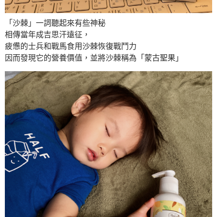
「沙棘」一詞聽起來有些神秘
相傳當年成吉思汗遠征，
疲憊的士兵和戰馬食用沙棘恢復戰鬥力
因而發現它的營養價值，並將沙棘稱為「蒙古聖果」