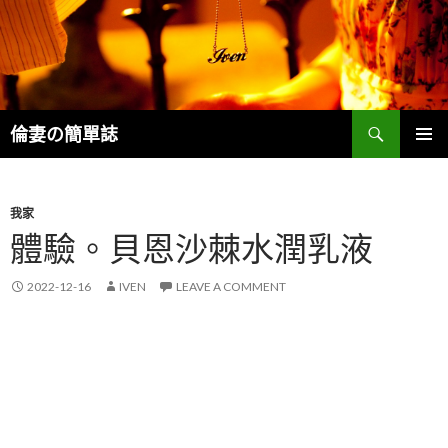
Search
倫妻の簡單誌
SKIP
PRIMAR
TO
MENU
CONTENT
我家
體驗。貝恩沙棘水潤乳液
2022-12-16
IVEN
LEAVE A COMMENT