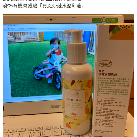
碰巧有機會體驗「貝恩沙棘水潤乳液」