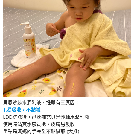
貝恩沙棘水潤乳液，推薦有三原因：
1.易吸收，不黏膩
LDD洗澡後，迅速補充貝恩沙棘水潤乳液
使用時清爽水感質地，皮膚易吸收
重點是媽媽的手完全不黏膩耶!(大推)