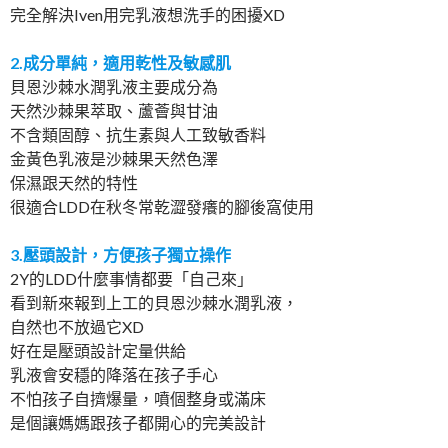
完全解決Iven用完乳液想洗手的困擾XD
2.成分單純，適用乾性及敏感肌
貝恩沙棘水潤乳液主要成分為
天然沙棘果萃取、蘆薈與甘油
不含類固醇、抗生素與人工致敏香料
金黃色乳液是沙棘果天然色澤
保濕跟天然的特性
很適合LDD在秋冬常乾澀發癢的腳後窩使用
3.壓頭設計，方便孩子獨立操作
2Y的LDD什麼事情都要「自己來」
看到新來報到上工的貝恩沙棘水潤乳液，
自然也不放過它XD
好在是壓頭設計定量供給
乳液會安穩的降落在孩子手心
不怕孩子自擠爆量，噴個整身或滿床
是個讓媽媽跟孩子都開心的完美設計