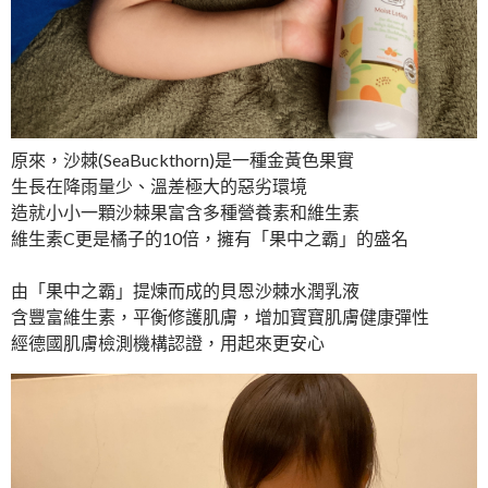
原來，沙棘(SeaBuckthorn)是一種金黃色果實
生長在降雨量少、溫差極大的惡劣環境
造就小小一顆沙棘果富含多種營養素和維生素
維生素C更是橘子的10倍，擁有「果中之霸」的盛名
由「果中之霸」提煉而成的貝恩沙棘水潤乳液
含豐富維生素，平衡修護肌膚，增加寶寶肌膚健康彈性
經德國肌膚檢測機構認證，用起來更安心