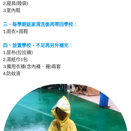
2.寢具(睡袋)
3.室內鞋
三、每學期返家清洗後再帶回學校：
1.雨衣+雨鞋
四、放置學校，不足再另外補充：
1.尿布(拉拉褲)
2.濕紙巾1包
3.備用衣褲(含內褲、襪)兩套
4.防蚊液