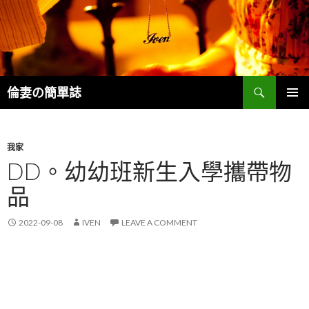
Search
倫妻の簡單誌
SKIP
PRIMAR
TO
MENU
CONTENT
我家
DD。幼幼班新生入學攜帶物
品
2022-09-08
IVEN
LEAVE A COMMENT