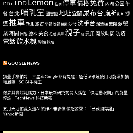
Lemon
免費
停車
LDD
價格
公園
午
DD
內湖
FI
住宿
哺乳室
尿布台
地址
廁所
台北
宜蘭
捷
餐
圖書館
影片
推車
洗手台
營
運
新北
旅遊
沙發
無障礙
溜滑梯
早餐
晚餐
桃園
親子
業時間
美食
防疫
費用
繪本
開放時間
用餐
花蓮
菜單
貓
飲水機
電話
餐廳
體驗
GOOGLE NEWS
摺疊手機怕冷！三星與Google都有提醒：極低溫環境使用可能增加損
壞風險 - SOGI手機王
做夢其實超耗腦力，日本最新研究揭開大腦在「快速動眼期」的能量
悖論 - TechNews 科技新報
五月天冠佑愛女遭AI製作不雅影像 憤怒發聲：「已截圖存證」 -
Yahoo新聞