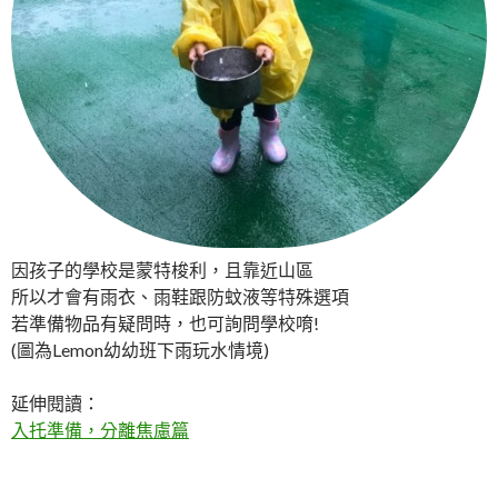
因孩子的學校是蒙特梭利，且靠近山區
所以才會有雨衣、雨鞋跟防蚊液等特殊選項
若準備物品有疑問時，也可詢問學校唷!
(圖為Lemon幼幼班下雨玩水情境)
延伸閱讀：
入托準備，分離焦慮篇