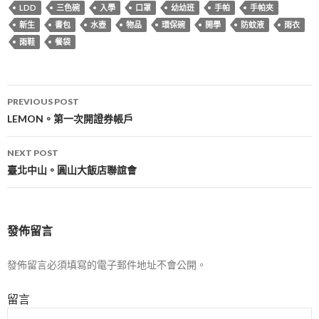
LDD
三色碗
入學
口罩
幼幼班
手帕
手帕夾
新生
書包
水壺
物品
環保碗
開學
防蚊液
雨衣
雨鞋
餐袋
Post
PREVIOUS POST
navigation
LEMON。第一次開證券帳戶
NEXT POST
臺北中山。圓山大飯店聯誼會
發佈留言
發佈留言必須填寫的電子郵件地址不會公開。
留言