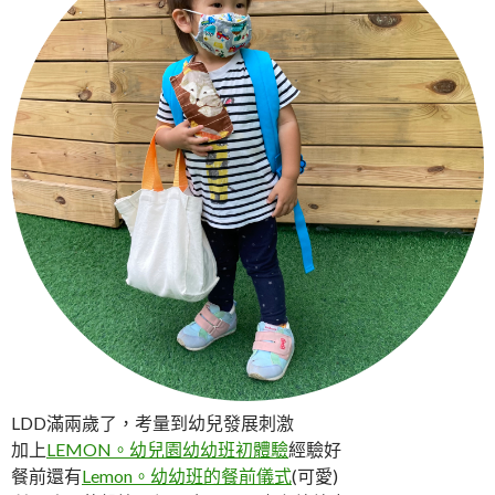
LDD滿兩歲了，考量到幼兒發展刺激
加上
LEMON。幼兒園幼幼班初體驗
經驗好
餐前還有
Lemon。幼幼班的餐前儀式
(可愛)