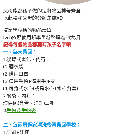
父母能為孩子做的是將物品攜帶齊全
以此轉移父母的分離焦慮XD
這是學校給的物品清單
Iven依照使用頻率重新整理為四大項
記得每個物品都要有孩子名字唷!
一、每天帶回：
1.後背式書包，內有：
(1)髒衣袋
(2)備用口罩
(3)備用手帕+備用手帕夾
(4)可背式水壺(或是水壺+水壺背套)
2.餐袋，內有：
環保碗(含蓋、湯匙)三組
3.
手帕及手帕夾
二、每兩周返家清洗後再帶回學校：
1.牙刷+牙杯