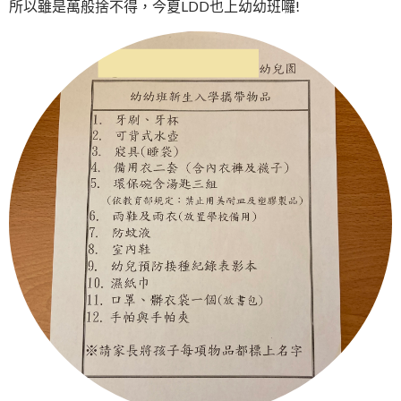
所以雖是萬般捨不得，今夏LDD也上幼幼班囉!