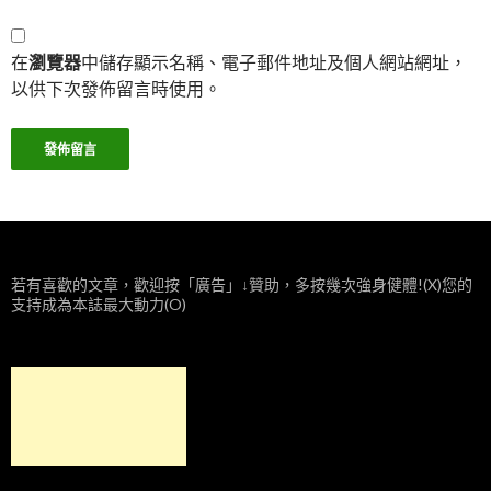
在
瀏覽器
中儲存顯示名稱、電子郵件地址及個人網站網址，
以供下次發佈留言時使用。
若有喜歡的文章，歡迎按「廣告」↓贊助，多按幾次強身健體!(X)您的
支持成為本誌最大動力(O)