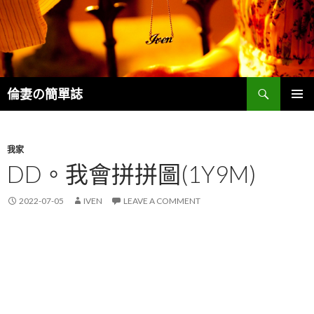
Search
倫妻の簡單誌
SKIP
PRIMAR
TO
MENU
CONTENT
我家
DD。我會拼拼圖(1Y9M)
2022-07-05
IVEN
LEAVE A COMMENT