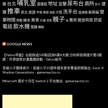
哺乳室
尿布台
地址
廁所
台北
宜蘭
捷
餐
圖書館
影片
推車
洗手台
營
運
新北
旅遊
沙發
無障礙
溜滑梯
早餐
晚餐
桃園
親子
業時間
美食
防疫
費用
繪本
開放時間
用餐
花蓮
菜單
貓
飲水機
電話
餐廳
體驗
GOOGLE NEWS
【Yahoo早盤】台股跌逾500點回測4萬4大關 分析師翁偉捷示警2關
鍵：外資提款計畫蠢蠢欲動 - Yahoo股市
音速小子團隊表示，音速小子35週年還有更多驚喜即將推出- Sonic X
Shadow Generations - gamereactor.cn
Minecraft 將於十月在 Switch 2 平台推出 - gamereactor.cn