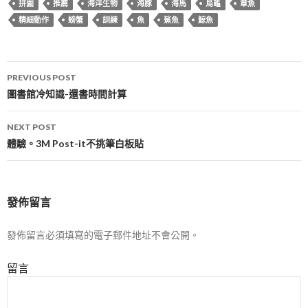
拼圖
推薦
海洋生物
海豚
海馬
烏龜
章魚
精細動作
螃蟹
訓練
魚
鯊魚
鯨魚
Post
PREVIOUS POST
navigation
圖書館冷知識-還書時間計算
NEXT POST
體驗。3M Post-it不挑筆白板貼
發佈留言
發佈留言必須填寫的電子郵件地址不會公開。
留言