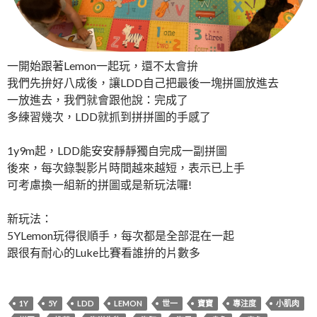
一開始跟著Lemon一起玩，還不太會拚
我們先拚好八成後，讓LDD自己把最後一塊拼圖放進去
一放進去，我們就會跟他說：完成了
多練習幾次，LDD就抓到拼拼圖的手感了
1y9m起，LDD能安安靜靜獨自完成一副拼圖
後來，每次錄製影片時間越來越短，表示已上手
可考慮換一組新的拼圖或是新玩法囉!
新玩法：
5YLemon玩得很順手，每次都是全部混在一起
跟很有耐心的Luke比賽看誰拚的片數多
1Y
5Y
LDD
LEMON
世一
寶寶
專注度
小肌肉