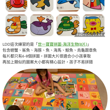
LDD這次練習的是「
世一寶寶拼圖-海洋生物(8片)
」
包含螃蟹、鯊魚、海豚、魚、海馬、鯨魚、烏龜跟章魚
每片都只有6-8個拼圖，拼圖大片很適合小小孩拿取
再加上類似的圖案大小都有精心設計，孩子不易拼錯