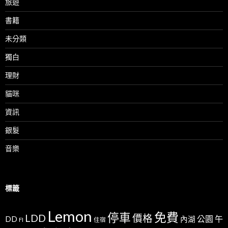
旅遊
書籍
未分類
獨白
理財
貓咪
資訊
銀髮
音樂
標籤
Lemon
免費
停車
LDD
價格
公園
午
DD
內湖
FI
住宿