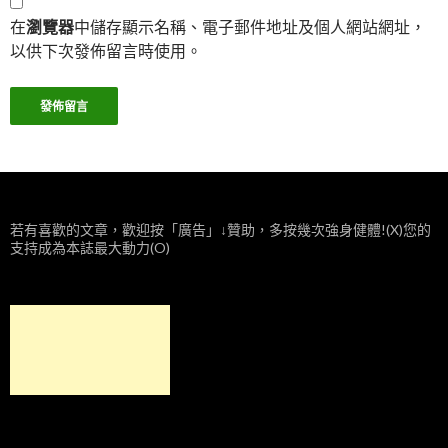
在
瀏覽器
中儲存顯示名稱、電子郵件地址及個人網站網址，
以供下次發佈留言時使用。
若有喜歡的文章，歡迎按「廣告」↓贊助，多按幾次強身健體!(X)您的
支持成為本誌最大動力(O)