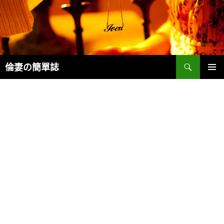
Search
倫妻の簡單誌
SKIP
PRIMAR
TO
MENU
CONTENT