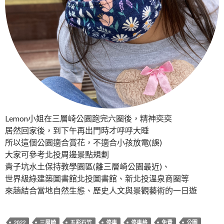
Lemon小姐在三層崎公園跑完六圈後，精神奕奕
居然回家後，到下午再出門時才呼呼大睡
所以這個公園適合賞花，不適合小孩放電(誤)
大家可參考北投周邊景點規劃
貴子坑水土保持教學園區(離三層崎公園最近)、
世界級綠建築圖書館北投圖書館、新北投溫泉商圈等
來趟結合當地自然生態、歷史人文與景觀藝術的一日遊
2022
三層崎
五彩石竹
停車
停車格
免費
公園