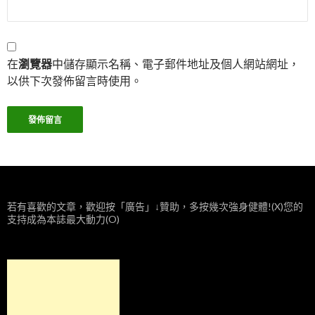
在
瀏覽器
中儲存顯示名稱、電子郵件地址及個人網站網址，
以供下次發佈留言時使用。
若有喜歡的文章，歡迎按「廣告」↓贊助，多按幾次強身健體!(X)您的
支持成為本誌最大動力(O)