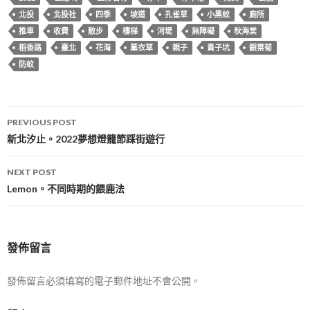
北投
北投社
四季
坡道
孔雀草
小黑蚊
廁所
推車
收費
散步
樓梯
河堤
無障礙
秋海棠
稻香路
臺北
花海
薰衣草
親子
貴子坑
銀葉菊
防蚊
Post
PREVIOUS POST
navigation
新北汐止。2022夢想燈籠節踩街遊行
NEXT POST
Lemon。不同時期的餵鹿法
發佈留言
發佈留言必須填寫的電子郵件地址不會公開。