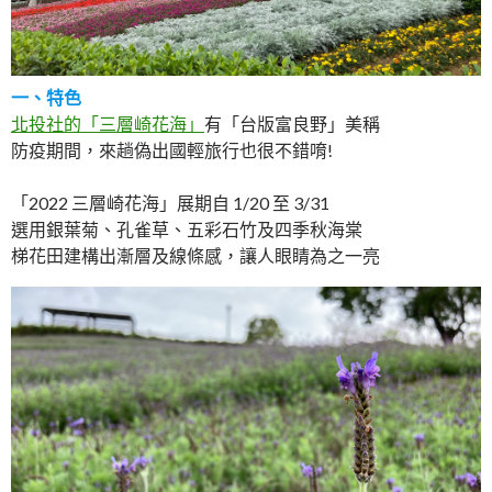
一、特色
北投社的「三層崎花海」
有「台版富良野」美稱
防疫期間，來趟偽出國輕旅行也很不錯唷!
「2022 三層崎花海」展期自 1/20 至 3/31
選用銀葉菊、孔雀草、五彩石竹及四季秋海棠
梯花田建構出漸層及線條感，讓人眼睛為之一亮