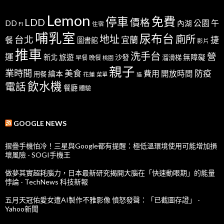
Lemon
免費
停車
LDD
價格
公園
午
DD
內湖
FI
住宿
哺乳室
尿布台
地址
廁所
台北
宜蘭
捷
餐
圖書館
影片
推車
洗手台
營
運
新北
旅遊
沙發
無障礙
溜滑梯
早餐
晚餐
桃園
親子
業時間
美食
防疫
費用
繪本
開放時間
用餐
花蓮
菜單
貓
飲水機
電話
餐廳
體驗
GOOGLE NEWS
摺疊手機怕冷！三星與Google都有提醒：極低溫環境使用可能增加損
壞風險 - SOGI手機王
做夢其實超耗腦力，日本最新研究揭開大腦在「快速動眼期」的能量
悖論 - TechNews 科技新報
五月天冠佑愛女遭AI製作不雅影像 憤怒發聲：「已截圖存證」 -
Yahoo新聞