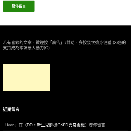
若有喜歡的文章，歡迎按「廣告」↓贊助，多按幾次強身健體!(X)您的
支持成為本誌最大動力(O)
近期留言
「
iven
」在〈
DD。新生兒篩檢G6PD異常複檢
〉發佈留言