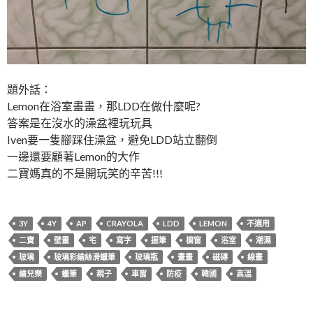
題外話：
Lemon在浴室畫畫，那LDD在做什麼呢?
答案是在沒水的澡盆裡玩玩具
Iven要一隻腳踩住澡盆，避免LDD站立翻倒
一邊還要顧著Lemon的大作
二寶媽真的不是開玩笑的辛苦!!!
3Y
4Y
AP
CRAYOLA
LDD
LEMON
不適用
二寶
壁畫
宅
寫字
握筆
櫥窗
浴室
潮濕
玻璃
玻璃彩繪絲滑蠟筆
玻璃瓶
畫畫
磁磚
線畫
繪兒樂
蠟筆
親子
車窗
防疫
韓國
高溫