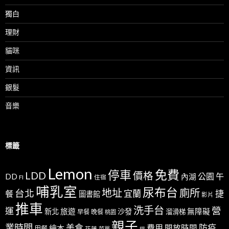
獨白
理財
貓咪
資訊
銀髮
音樂
標籤
Lemon
免費
停車
LDD
價格
公園
午
DD
內湖
FI
住宿
哺乳室
尿布台
地址
廁所
台北
宜蘭
捷
餐
圖書館
影片
推車
洗手台
營
運
新北
旅遊
沙發
無障礙
溜滑梯
早餐
晚餐
桃園
親子
業時間
美食
防疫
費用
繪本
開放時間
用餐
花蓮
菜單
貓