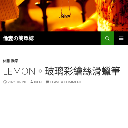
Search
倫妻の簡單誌
SKIP
PRIMAR
TO
MENU
CONTENT
休閒
,
我家
LEMON。玻璃彩繪絲滑蠟筆
2021-06-20
IVEN
LEAVE A COMMENT