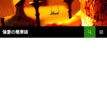
Search
倫妻の簡單誌
SKIP
PRIMAR
TO
MENU
CONTENT