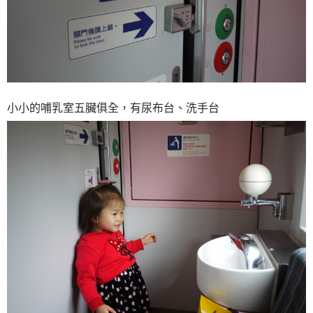
小小的哺乳室五臟俱全，有尿布台、洗手台