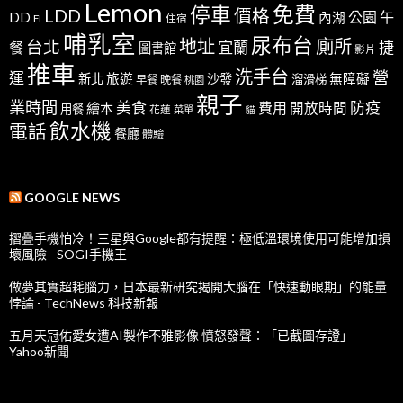
Lemon
免費
停車
LDD
價格
公園
午
DD
內湖
FI
住宿
哺乳室
尿布台
地址
廁所
台北
宜蘭
捷
餐
圖書館
影片
推車
洗手台
營
運
新北
旅遊
沙發
無障礙
溜滑梯
早餐
晚餐
桃園
親子
業時間
美食
防疫
費用
繪本
開放時間
用餐
花蓮
菜單
貓
飲水機
電話
餐廳
體驗
GOOGLE NEWS
摺疊手機怕冷！三星與Google都有提醒：極低溫環境使用可能增加損
壞風險 - SOGI手機王
做夢其實超耗腦力，日本最新研究揭開大腦在「快速動眼期」的能量
悖論 - TechNews 科技新報
五月天冠佑愛女遭AI製作不雅影像 憤怒發聲：「已截圖存證」 -
Yahoo新聞