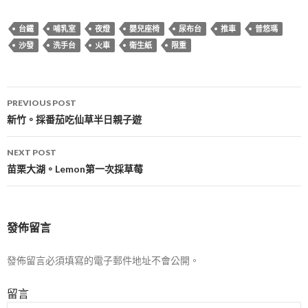
台鐵
哺乳室
夜燈
嬰兒座椅
尿布台
推車
普悠瑪
沙發
洗手台
火車
衛生紙
限重
Post
PREVIOUS POST
navigation
新竹。採番茄吃仙草半日親子遊
NEXT POST
苗栗大湖。Lemon第一次採草莓
發佈留言
發佈留言必須填寫的電子郵件地址不會公開。
留言