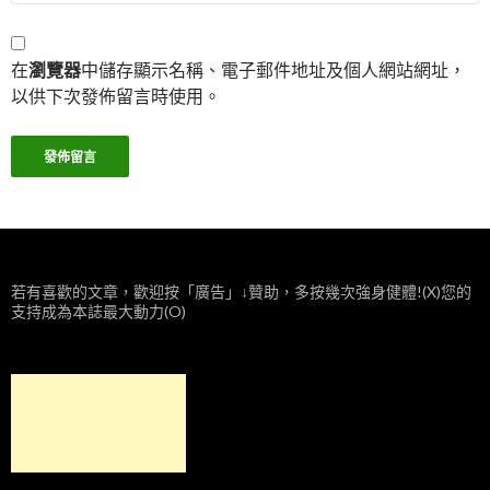
在
瀏覽器
中儲存顯示名稱、電子郵件地址及個人網站網址，
以供下次發佈留言時使用。
若有喜歡的文章，歡迎按「廣告」↓贊助，多按幾次強身健體!(X)您的
支持成為本誌最大動力(O)