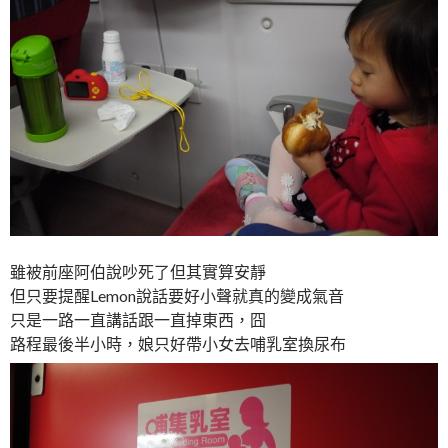
雖被前座阿伯說吵死了但其實算安靜
但只要提醒Lemon說話要好小聲就真的變成氣音
只是一路一直講話跟一直掉東西，囧
路程最後半小時，娘只好帶小女去哺乳室換尿布