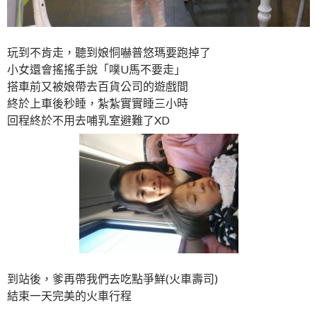
玩到不肯走，聽到娘恫嚇普悠瑪要跑掉了
小女還會搖搖手說「噗U馬不要走」
搭車前又被娘帶去百貨公司的遊戲間
終於上車後秒睡，紮紮實實睡三小時
回程終於不用去哺乳室避難了XD
到站後，爹再帶我們去吃點爭鮮(火車壽司)
結束一天完美的火車行程