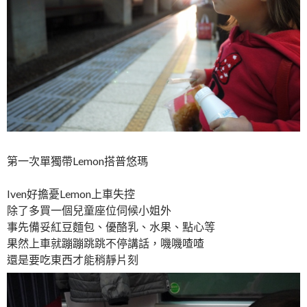
第一次單獨帶Lemon搭普悠瑪
Iven好擔憂Lemon上車失控
除了多買一個兒童座位伺候小姐外
事先備妥紅豆麵包、優酪乳、水果、點心等
果然上車就蹦蹦跳跳不停講話，嘰嘰喳喳
還是要吃東西才能稍靜片刻