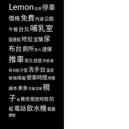
Lemon
停車
住宿
免費
價格
公園
內湖
哺乳室
台北
午餐
尿
地址
宜蘭
圖書館
布台
廁所
捷運
影片
推車
新北
旅遊
早餐
晚
洗手台
沙發
溜滑
餐
桃園
營業時間
無障礙
梯
用餐
親
美食
繪本
花蓮
菜單
子
防
費用
開放時間
貓
飲水機
電話
疫
餐廳
體驗