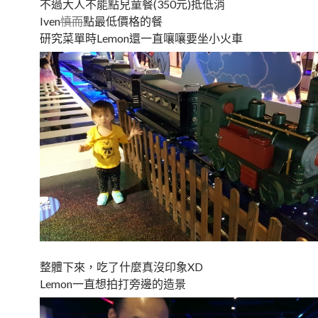
不過大人不能點兒童餐(350元)抵低消
Iven
憤而
點最低價格的餐
研究菜單時Lemon還一直嚷嚷要坐小火車
整體下來，吃了什麼真沒印象XD
Lemon一直想拍打旁邊的造景