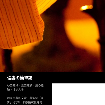
Search
倫妻の簡單誌
冬要喊冷，夏要喊熱，用心體
驗，才是人生
若有喜歡的文章，歡迎按「廣
告」↓贊助，多按幾次強身健