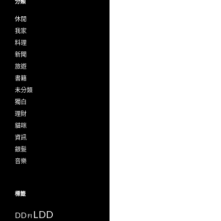
分類
休閒
我家
料理
新聞
旅遊
書籍
未分類
獨白
理財
貓咪
資訊
銀髮
音樂
標籤
LDD
DD
FI