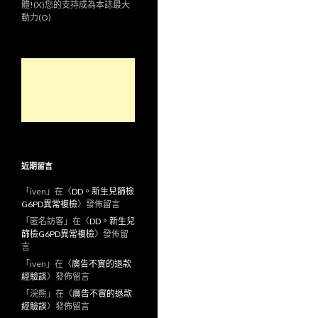
體!(X)您的支持成為本誌最大
動力(O)
近期留言
「
iven
」在〈
DD。新生兒篩檢
G6PD異常複檢
〉發佈留言
「
匿名訪客
」在〈
DD。新生兒
篩檢G6PD異常複檢
〉發佈留
言
「
iven
」在〈
廣告不實的退款
經驗談
〉發佈留言
「
浣熊
」在〈
廣告不實的退款
經驗談
〉發佈留言