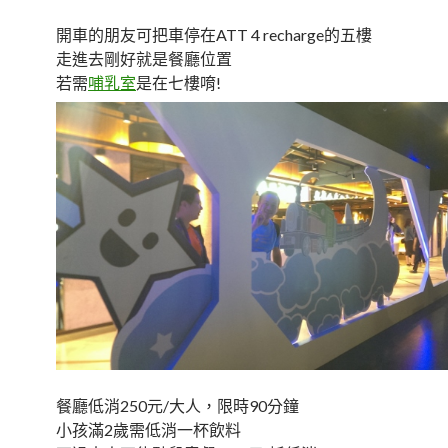
開車的朋友可把車停在ATT 4 recharge的五樓
走進去剛好就是餐廳位置
若需
哺乳室
是在七樓唷!
餐廳低消250元/大人，限時90分鐘
小孩滿2歲需低消一杯飲料