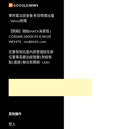
GOOGLE NEWS
華邦電法說會後 新目標價出爐
- Yahoo新聞
【開箱】賊船MATX海景殼 |
CORSAIR 2800X RS-R ARGB
WEHITE - mobile01.com
宏碁發現兆基內部管理缺失辭
任董事長撤出經營層| 財經焦
點| 產經| 聯合新聞網 - UDN
其他操作
登入