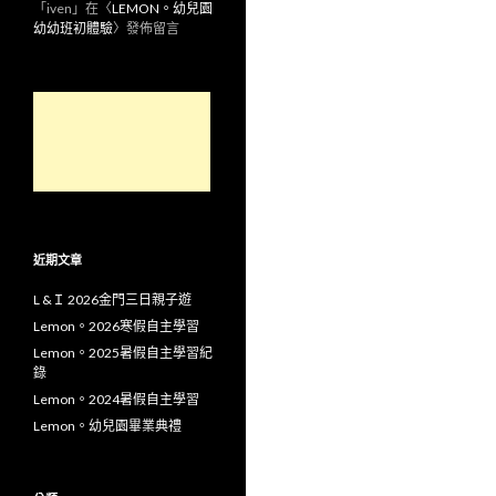
「
iven
」在〈
LEMON。幼兒園
幼幼班初體驗
〉發佈留言
近期文章
L &Ｉ 2026金門三日親子遊
Lemon。2026寒假自主學習
Lemon。2025暑假自主學習紀
錄
Lemon。2024暑假自主學習
Lemon。幼兒園畢業典禮