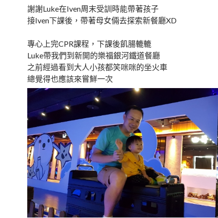
謝謝Luke在Iven周末受訓時能帶著孩子
接Iven下課後，帶著母女倆去探索新餐廳XD
專心上完CPR課程，下課後飢腸轆轆
Luke帶我們到新開的樂福銀河鐵道餐廳
之前經過看到大人小孩都笑咪咪的坐火車
總覺得也應該來嘗鮮一次