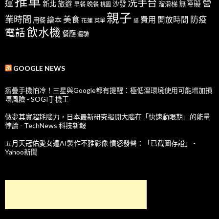
推車
洗手台
營
運
新北
旅遊
沙發
無障礙
溜滑梯
早餐
晚餐
桃園
親子
業時間
美食
防疫
費用
繪本
開放時間
用餐
花蓮
菜單
貓
飲水機
電話
餐廳
體驗
GOOGLE NEWS
摺疊手機怕冷！三星與Google都有提醒：極低溫環境使用可能增加損
壞風險 - SOGI手機王
做夢其實超耗腦力，日本最新研究揭開大腦在「快速動眼期」的能量
悖論 - TechNews 科技新報
五月天冠佑愛女遭AI製作不雅影像 憤怒發聲：「已截圖存證」 -
Yahoo新聞