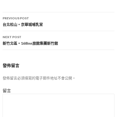
Post
PREVIOUS POST
navigation
台北松山。京華城哺乳室
NEXT POST
新竹北區。168inn旅館集團新竹館
發佈留言
發佈留言必須填寫的電子郵件地址不會公開。
留言