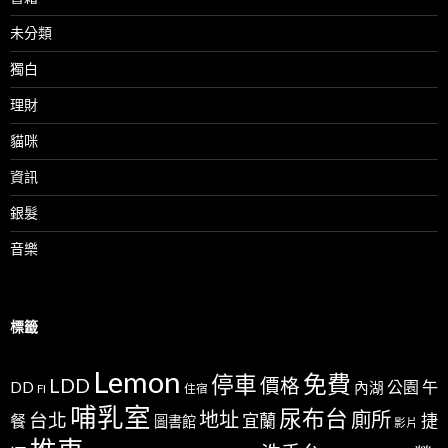
未分類
獨白
理財
貓咪
資訊
銀髮
音樂
標籤
Lemon
免費
停車
LDD
價格
公園
午
DD
內湖
FI
住宿
哺乳室
尿布台
地址
廁所
台北
宜蘭
捷
餐
圖書館
影片