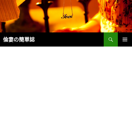
Search
倫妻の簡單誌
SKIP
PRIMAR
TO
MENU
CONTENT