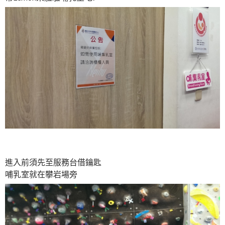
進入前須先至服務台借鑰匙
哺乳室就在攀岩場旁