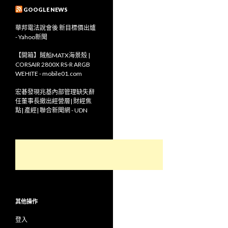
GOOGLE NEWS
華邦電法說會後 新目標價出爐
- Yahoo新聞
【開箱】賊船MATX海景殼 |
CORSAIR 2800X RS-R ARGB
WEHITE - mobile01.com
宏碁發現兆基內部管理缺失辭
任董事長撤出經營層| 財經焦
點| 產經| 聯合新聞網 - UDN
其他操作
登入