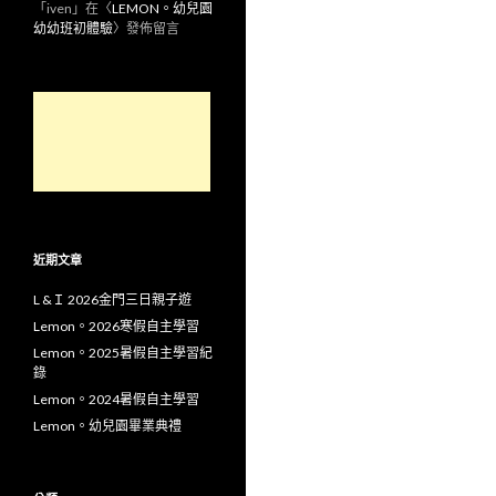
「
iven
」在〈
LEMON。幼兒園
幼幼班初體驗
〉發佈留言
近期文章
L &Ｉ 2026金門三日親子遊
Lemon。2026寒假自主學習
Lemon。2025暑假自主學習紀
錄
Lemon。2024暑假自主學習
Lemon。幼兒園畢業典禮