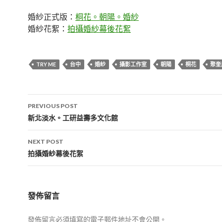
婚紗正式版：
桐花。朝陽。婚紗
婚紗花絮：
拍攝婚紗幕後花絮
TRY ME
台中
婚紗
攝影工作室
朝陽
桐花
聚奎
Post
PREVIOUS POST
navigation
新北淡水。工研益壽多文化館
NEXT POST
拍攝婚紗幕後花絮
發佈留言
發佈留言必須填寫的電子郵件地址不會公開。