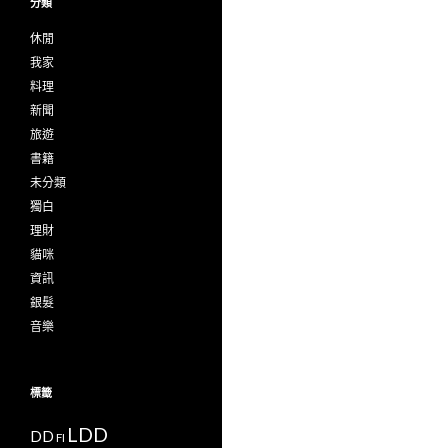
分類
休閒
我家
料理
新聞
旅遊
書籍
未分類
獨白
理財
貓咪
資訊
銀髮
音樂
標籤
LDD
DD
FI