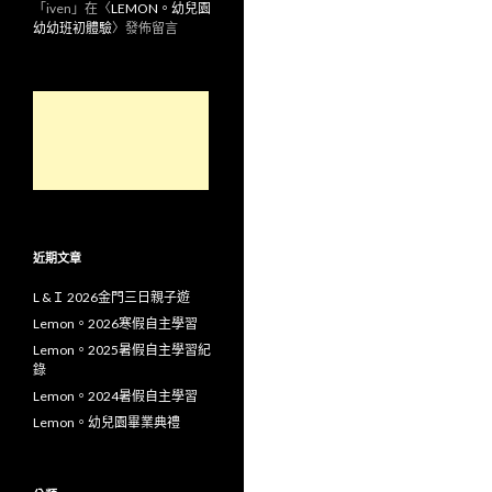
「
iven
」在〈
LEMON。幼兒園
幼幼班初體驗
〉發佈留言
近期文章
L &Ｉ 2026金門三日親子遊
Lemon。2026寒假自主學習
Lemon。2025暑假自主學習紀
錄
Lemon。2024暑假自主學習
Lemon。幼兒園畢業典禮