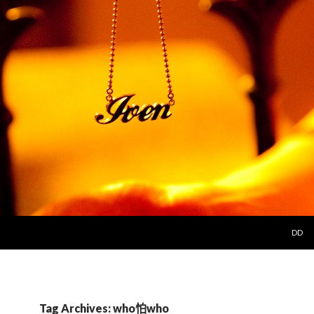
SKIP 
DD
Tag Archives: who怕who