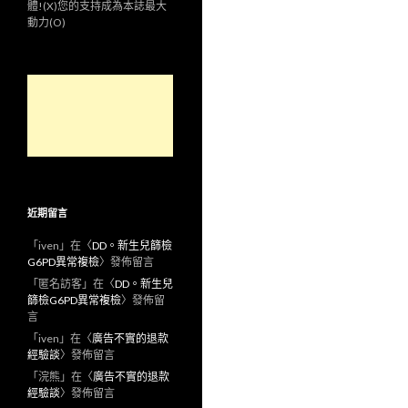
體!(X)您的支持成為本誌最大
動力(O)
近期留言
「
iven
」在〈
DD。新生兒篩檢
G6PD異常複檢
〉發佈留言
「
匿名訪客
」在〈
DD。新生兒
篩檢G6PD異常複檢
〉發佈留
言
「
iven
」在〈
廣告不實的退款
經驗談
〉發佈留言
「
浣熊
」在〈
廣告不實的退款
經驗談
〉發佈留言