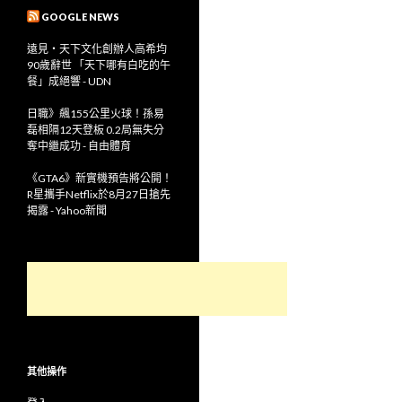
GOOGLE NEWS
遠見‧天下文化創辦人高希均
90歲辭世 「天下哪有白吃的午
餐」成絕響 - UDN
日職》飆155公里火球！孫易
磊相隔12天登板 0.2局無失分
奪中繼成功 - 自由體育
《GTA6》新實機預告將公開！
R星攜手Netflix於8月27日搶先
揭露 - Yahoo新聞
其他操作