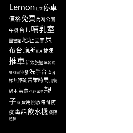
Lemon
停車
住宿
免費
價格
公園
內湖
哺乳室
台北
午餐
尿
地址
宜蘭
圖書館
布台
廁所
捷運
影片
推車
新北
旅遊
早餐
晚
洗手台
沙發
溜滑
餐
桃園
營業時間
無障礙
梯
用餐
親
美食
繪本
花蓮
菜單
子
防
費用
開放時間
貓
飲水機
電話
疫
餐廳
體驗