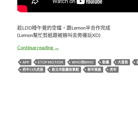
趁LDD睡午覺的空檔，跟Lemon半合作完成
(Lemon幫忙剪紙跟被娘叫去旁邊玩XD)
Iven。《who怕who・府中15大虎翁
Continue reading
→
APP
STOP MOTION
WHO怕WHO
動畫
大富翁
府中15大虎翁
新北市動畫故事館
新年賀歲
虎年