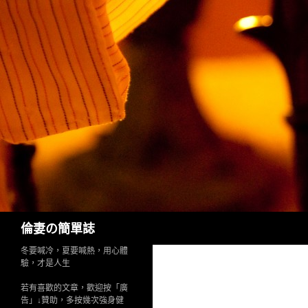
Search
倫妻の簡單誌
冬要喊冷，夏要喊熱，用心體
驗，才是人生
若有喜歡的文章，歡迎按「廣
告」↓贊助，多按幾次強身健