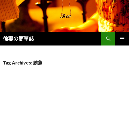
Search
倫妻の簡單誌
SKIP
PRIMAR
TO
MENU
CONTENT
Tag Archives: 鮪魚