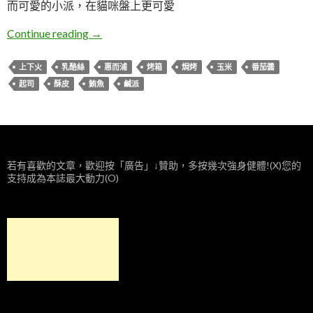
而可愛的小派，在貓咪盤上更可愛
Iven。酥皮鹹派(惠而浦烤箱)
Continue reading
→
上下火
乳酪絲
惠而浦
烤箱
焗烤
玉米
番茄醬
起司
酥皮
鮪魚
鹹派
若有喜歡的文章，歡迎按「廣告」↓贊助，多按幾次強身健體!(X)您的
支持成為本誌最大動力(O)