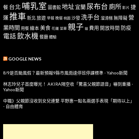
哺乳室
尿布台
地址
廁所
台北
宜蘭
捷
餐
圖書館
影片
推車
洗手台
營
運
新北
旅遊
沙發
無障礙
溜滑梯
早餐
晚餐
桃園
親子
業時間
美食
防疫
費用
繪本
開放時間
用餐
花蓮
菜單
貓
飲水機
電話
餐廳
體驗
GOOGLE NEWS
8/9是否颱風假？最新預報9縣市風雨達停班停課標準 - Yahoo新聞
林志玲兒子首度曝光！ AKIRA隔空收「驚喜父親節語音」嚇到重播 -
Yahoo新聞
中職》父親節沒收到女兒連繫 平野惠一點名兩選手表現「期待以上」
- 自由體育