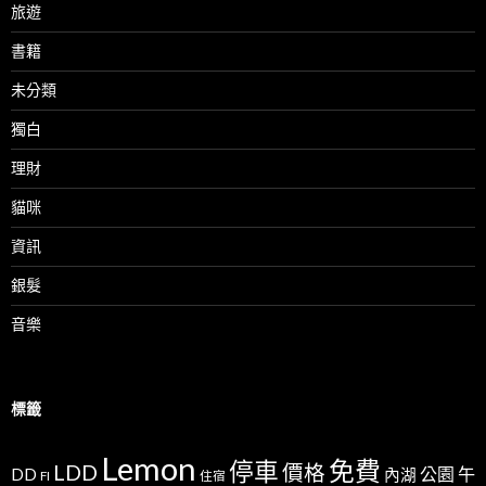
旅遊
書籍
未分類
獨白
理財
貓咪
資訊
銀髮
音樂
標籤
Lemon
免費
停車
LDD
價格
公園
午
DD
內湖
FI
住宿