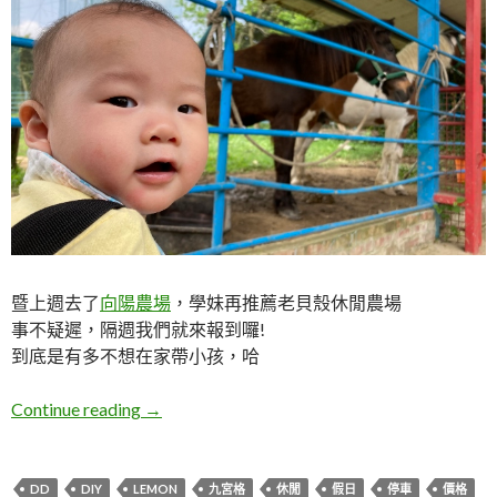
暨上週去了
向陽農場
，學妹再推薦老貝殼休閒農場
事不疑遲，隔週我們就來報到囉!
到底是有多不想在家帶小孩，哈
桃園龍潭。老貝殼休閒農場
Continue reading
→
DD
DIY
LEMON
九宮格
休閒
假日
停車
價格