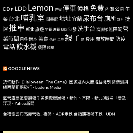
Lemon
免費
停車
LDD
價格
公園
午
DD
內湖
FI
住宿
哺乳室
尿布台
地址
廁所
台北
宜蘭
捷
餐
圖書館
影片
推車
洗手台
營
運
新北
旅遊
沙發
無障礙
溜滑梯
早餐
晚餐
桃園
親子
業時間
美食
防疫
費用
繪本
開放時間
用餐
花蓮
菜單
貓
飲水機
電話
餐廳
體驗
GOOGLE NEWS
恐怖新作《Halloween: The Game》因遊戲內大麻增益機制 遭澳洲與
紐西蘭拒絕發行 - Ludens Media
藍營鐵票區要翻盤？民調驚爆崩盤，新竹、基隆、新北3戰場「變數」
浮現 - Yahoo新聞
台積電公布亮麗營收…夜盤、ADR走跌 台指期夜盤下跌 - UDN