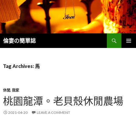
Search
倫妻の簡單誌
SKIP
PRIMAR
TO
MENU
CONTENT
Tag Archives: 馬
休閒
,
我家
桃園龍潭。老貝殼休閒農場
2021-04-20
LEAVE A COMMENT