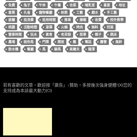
免費
兔子
午休
午餐
合菜
哺乳室
喜宴
地址
套票
孔雀
寵物餐廳
射箭
工藝
戲水
手工藝
披薩
抵消費
抵用時間
推車
摸蜆
收費
校外教學
桃園
活動時間
漆彈
火鍋
烤肉
無料
焢窯
營業時間
玩水
素食
老貝殼
菜單
親子
跳床
農場
迷你馬
門票
開放
雞
電話
露營
風鈴
飲水機
餐廳
馬
騎馬
高爾夫
龍潭
若有喜歡的文章，歡迎按「廣告」↓贊助，多按幾次強身健體!(X)您的
支持成為本誌最大動力(O)