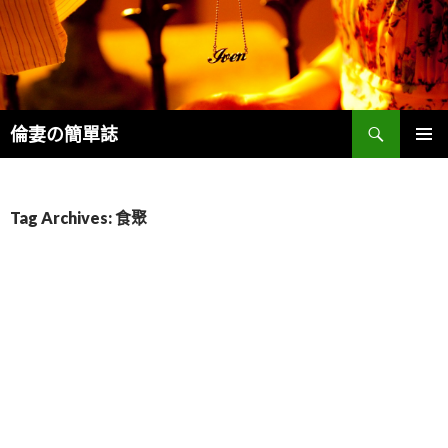
Search
倫妻の簡單誌
SKIP
PRIMAR
TO
MENU
CONTENT
Tag Archives: 食聚