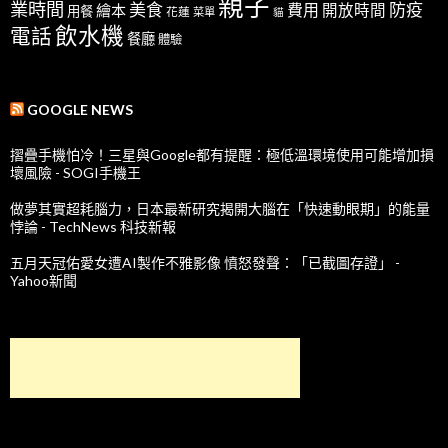
親子
業時間
美食
防疫
費用
繪本
開放時間
用餐
花蓮
菜單
貓
飲水機
電話
餐廳
體驗
GOOGLE NEWS
摺疊手機怕冷！三星與Google都有提醒：極低溫環境使用可能增加損
壞風險 - SOGI手機王
做夢其實超耗腦力，日本最新研究揭開大腦在「快速動眼期」的能量
悖論 - TechNews 科技新報
五月天冠佑愛女遭AI製作不雅影像 憤怒發聲：「已截圖存證」 -
Yahoo新聞