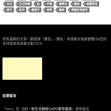
生日
生日快樂
船
芋頭
蕾夢派
蘑菇
螃蟹冒泡
親子
起司
雞蛋仔
食聚
餵魚
黑糖珍珠鮮奶
若有喜歡的文章，歡迎按「廣告」↓贊助，多按幾次強身健體!(X)您的
支持成為本誌最大動力(O)
近期留言
「
iven
」在〈
DD。新生兒篩檢G6PD異常複檢
〉發佈留言