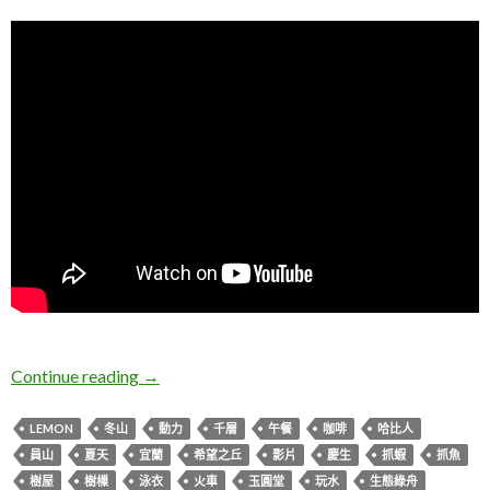
宜蘭夏天慶生親子一日遊影片
Continue reading
→
LEMON
冬山
動力
千層
午餐
咖啡
哈比人
員山
夏天
宜蘭
希望之丘
影片
慶生
抓蝦
抓魚
樹屋
樹樔
泳衣
火車
玉圓堂
玩水
生態綠舟