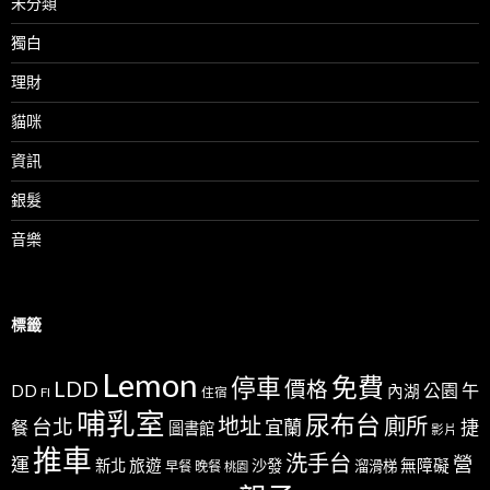
未分類
獨白
理財
貓咪
資訊
銀髮
音樂
標籤
Lemon
免費
停車
LDD
價格
公園
午
DD
內湖
FI
住宿
哺乳室
尿布台
地址
廁所
台北
宜蘭
捷
餐
圖書館
影片
推車
洗手台
營
運
新北
旅遊
沙發
無障礙
溜滑梯
早餐
晚餐
桃園