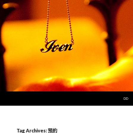
SKIP 
DD
Tag Archives: 預約