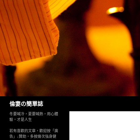
Search
倫妻の簡單誌
冬要喊冷，夏要喊熱，用心體
驗，才是人生
若有喜歡的文章，歡迎按「廣
告」↓贊助，多按幾次強身健