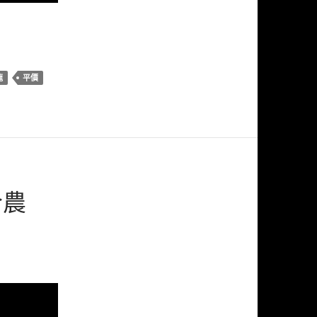
龍
平價
合農