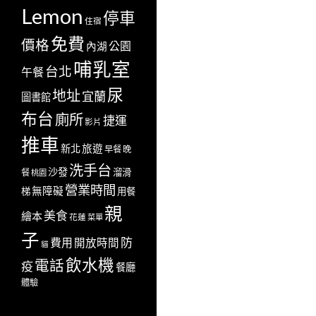
Lemon
停車
住宿
免費
價格
公園
內湖
哺乳室
台北
午餐
尿
地址
宜蘭
圖書館
布台
廁所
捷運
影片
推車
新北
旅遊
早餐
晚
洗手台
沙發
溜滑
餐
桃園
營業時間
無障礙
梯
用餐
親
美食
繪本
花蓮
菜單
子
防
費用
開放時間
貓
飲水機
電話
疫
餐廳
體驗