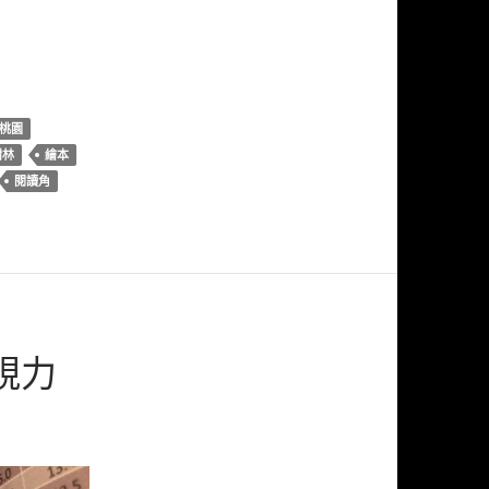
桃園
樹林
繪本
閱讀角
視力