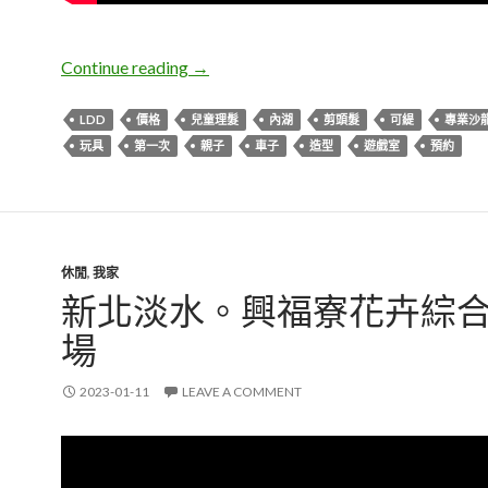
LDD。人生第一次剪頭髮
Continue reading
→
LDD
價格
兒童理髮
內湖
剪頭髮
可緹
專業沙
玩具
第一次
親子
車子
造型
遊戲室
預約
休閒
,
我家
新北淡水。興福寮花卉綜
場
2023-01-11
LEAVE A COMMENT