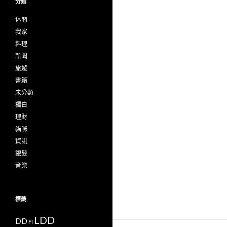
分類
休閒
我家
料理
新聞
旅遊
書籍
未分類
獨白
理財
貓咪
資訊
銀髮
音樂
標籤
LDD
DD
FI