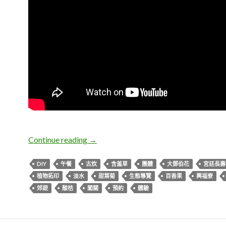
新北淡水。興福寮花卉綜合農場
Continue reading
→
DIY
午餐
古炊
含羞草
團體
大鄧伯花
宮廷長壽
植物拓印
淡水
甜葉菊
生態導覽
百香果
興福寮
郊遊
酸桔
闖關
預約
體驗