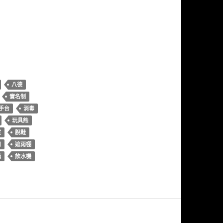
八德
實名制
手台
消毒
玩具熊
室
脫鞋
用
遮雨棚
滿
飲水機