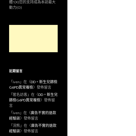
體!(X)您的支持成為本誌最大
動力(O)
近期留言
「
iven
」在〈
DD。新生兒篩檢
G6PD異常複檢
〉發佈留言
「
匿名訪客
」在〈
DD。新生兒
篩檢G6PD異常複檢
〉發佈留
言
「
iven
」在〈
廣告不實的退款
經驗談
〉發佈留言
「
浣熊
」在〈
廣告不實的退款
經驗談
〉發佈留言