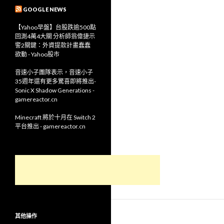
GOOGLE NEWS
【Yahoo早盤】台股跌逾500點
回測4萬4大關 分析師翁偉捷示
警2關鍵：外資提款計畫蠢蠢
欲動 - Yahoo股市
音速小子團隊表示，音速小子
35週年還有更多驚喜即將推出-
Sonic X Shadow Generations -
gamereactor.cn
Minecraft 將於十月在 Switch 2
平台推出 - gamereactor.cn
其他操作