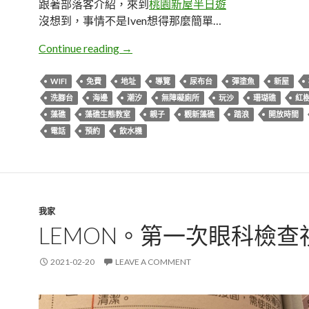
跟著部落客介紹，來到
桃園新屋半日遊
沒想到，事情不是Iven想得那麼簡單…
桃園新屋。藻礁生態環境教室
Continue reading
→
WIFI
免費
地址
導覽
尿布台
彈塗魚
新屋
洗腳台
海邊
潮汐
無障礙廁所
玩沙
珊瑚礁
紅
藻礁
藻礁生態教室
親子
觀新藻礁
踏浪
開放時間
電話
預約
飲水機
我家
LEMON。第一次眼科檢查
2021-02-20
LEAVE A COMMENT