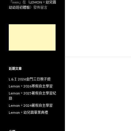
「
iven
」在〈
LEMON。幼兒園
幼幼班初體驗
〉發佈留言
近期文章
L &Ｉ 2026金門三日親子遊
Lemon。2026寒假自主學習
Lemon。2025暑假自主學習紀
錄
Lemon。2024暑假自主學習
Lemon。幼兒園畢業典禮