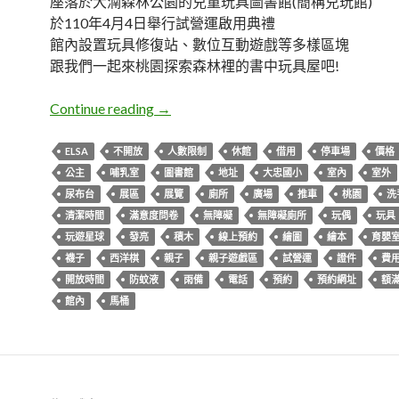
座落於大湳森林公園的兒童玩具圖書館(簡稱兒玩館)
於110年4月4日舉行試營運啟用典禮
館內設置玩具修復站、數位互動遊戲等多樣區塊
跟我們一起來桃園探索森林裡的書中玩具屋吧!
桃園八德。兒童玩具圖書館
Continue reading
→
ELSA
不開放
人數限制
休館
借用
停車場
價格
公主
哺乳室
圖書館
地址
大忠國小
室內
室外
尿布台
展區
展覽
廁所
廣場
推車
桃園
洗
清潔時間
滿意度問卷
無障礙
無障礙廁所
玩偶
玩具
玩遊星球
發亮
積木
線上預約
繪圖
繪本
育嬰
襪子
西洋棋
親子
親子遊戲區
試營運
證件
費
開放時間
防蚊液
雨備
電話
預約
預約網址
額
館內
馬桶