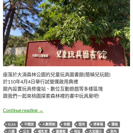
座落於大湳森林公園的兒童玩具圖書館(簡稱兒玩館)
於110年4月4日舉行試營運啟用典禮
館內設置玩具修復站、數位互動遊戲等多樣區塊
跟我們一起來桃園探索森林裡的書中玩具屋吧!
桃園八德。兒童玩具圖書館
Continue reading
→
ELSA
不開放
人數限制
休館
借用
停車場
價格
八德
公主
哺乳室
圖書館
地址
大忠國小
室內