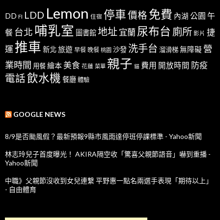
Lemon
免費
停車
LDD
價格
公園
午
DD
內湖
FI
住宿
哺乳室
尿布台
地址
廁所
台北
宜蘭
捷
餐
圖書館
影片
推車
洗手台
營
運
新北
旅遊
沙發
無障礙
溜滑梯
早餐
晚餐
桃園
親子
業時間
美食
防疫
費用
繪本
開放時間
用餐
花蓮
菜單
貓
飲水機
電話
餐廳
體驗
GOOGLE NEWS
8/9是否颱風假？最新預報9縣市風雨達停班停課標準 - Yahoo新聞
林志玲兒子首度曝光！ AKIRA隔空收「驚喜父親節語音」嚇到重播 -
Yahoo新聞
中職》父親節沒收到女兒連繫 平野惠一點名兩選手表現「期待以上」
- 自由體育