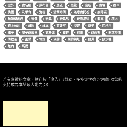
室外
實名制
尿布台
展區
展覽
廁所
廣場
推車
桃園
洗手台
消毒
清潔時間
滿意度問卷
無障礙
無障礙廁所
玩偶
玩具
玩具熊
玩遊星球
發亮
積木
線上預約
繪圖
繪本
育嬰室
脫鞋
襪子
西洋棋
親子
親子遊戲區
試營運
證件
費用
遮雨棚
開放時間
防蚊液
雨備
電話
預約
預約網址
額滿
飲水機
館內
馬桶
若有喜歡的文章，歡迎按「廣告」↓贊助，多按幾次強身健體!(X)您的
支持成為本誌最大動力(O)