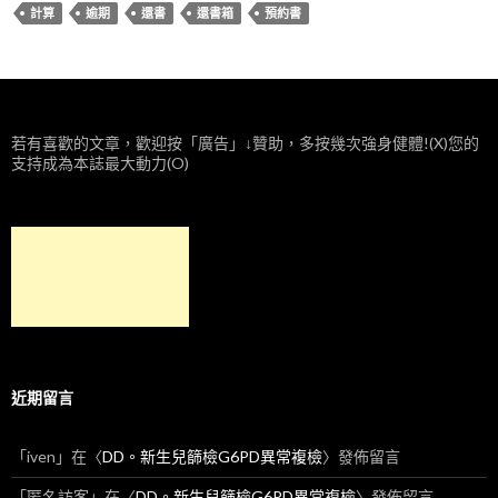
計算
逾期
還書
還書箱
預約書
若有喜歡的文章，歡迎按「廣告」↓贊助，多按幾次強身健體!(X)您的
支持成為本誌最大動力(O)
近期留言
「
iven
」在〈
DD。新生兒篩檢G6PD異常複檢
〉發佈留言
「
匿名訪客
」在〈
DD。新生兒篩檢G6PD異常複檢
〉發佈留言