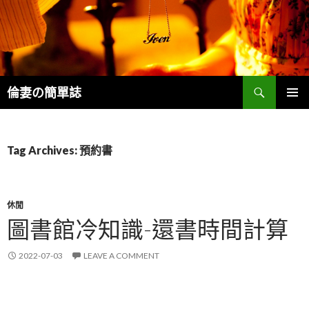
Search
倫妻の簡單誌
SKIP
PRIMAR
TO
MENU
CONTENT
Tag Archives: 預約書
休閒
圖書館冷知識-還書時間計算
2022-07-03
LEAVE A COMMENT