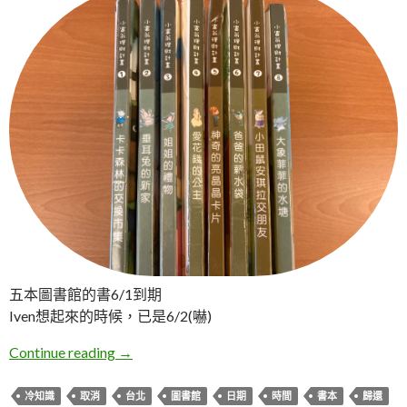
五本圖書館的書6/1到期
Iven想起來的時候，已是6/2(嚇)
圖書館冷知識-還書時間計算
Continue reading
→
冷知識
取消
台北
圖書館
日期
時間
書本
歸還