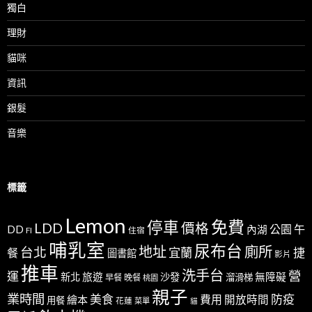
獨白
理財
貓咪
資訊
銀髮
音樂
標籤
Lemon
免費
停車
LDD
價格
公園
午
DD
內湖
FI
住宿
哺乳室
尿布台
地址
廁所
台北
宜蘭
捷
餐
圖書館
影片
推車
洗手台
營
運
新北
旅遊
沙發
無障礙
溜滑梯
早餐
晚餐
桃園
親子
業時間
美食
防疫
費用
繪本
開放時間
用餐
花蓮
菜單
貓