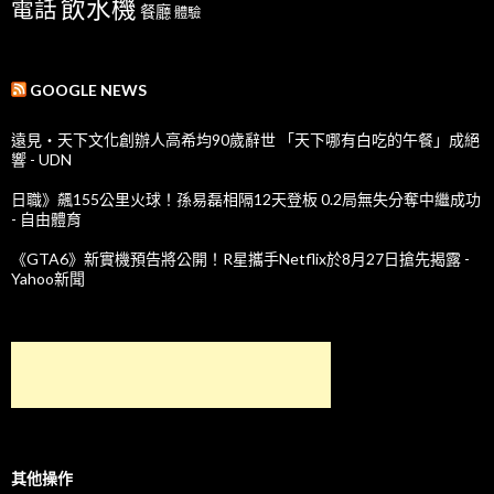
飲水機
電話
餐廳
體驗
GOOGLE NEWS
遠見‧天下文化創辦人高希均90歲辭世 「天下哪有白吃的午餐」成絕
響 - UDN
日職》飆155公里火球！孫易磊相隔12天登板 0.2局無失分奪中繼成功
- 自由體育
《GTA6》新實機預告將公開！R星攜手Netflix於8月27日搶先揭露 -
Yahoo新聞
其他操作