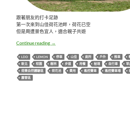
跟著朋友的打卡足跡
第一次來到山佳荷花池畔，荷花已空
但是周遭景色宜人，適合親子共遊
新北樹林。山佳荷花池步道+荷樂自然
Continue reading
→
LDD
LEMON
停車
山佳
廁所
戶外
推車
新北
柑園
樹林
步道
用餐
秘境
自行車
草
荷樂自然體驗區
荷花池
費用
遙控賽車
遙控賽車場
露營區