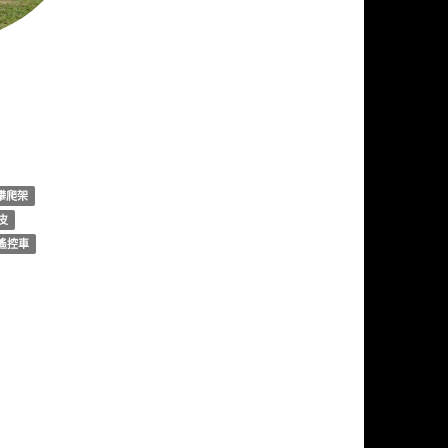
體驗區
攀爬架
皮
遙控車