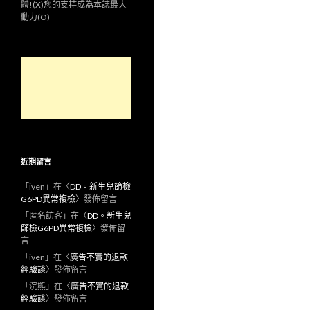
體!(X)您的支持成為本誌最大
動力(O)
近期留言
「
iven
」在〈
DD。新生兒篩檢
G6PD異常複檢
〉發佈留言
「
匿名訪客
」在〈
DD。新生兒
篩檢G6PD異常複檢
〉發佈留
言
「
iven
」在〈
廣告不實的退款
經驗談
〉發佈留言
「
浣熊
」在〈
廣告不實的退款
經驗談
〉發佈留言