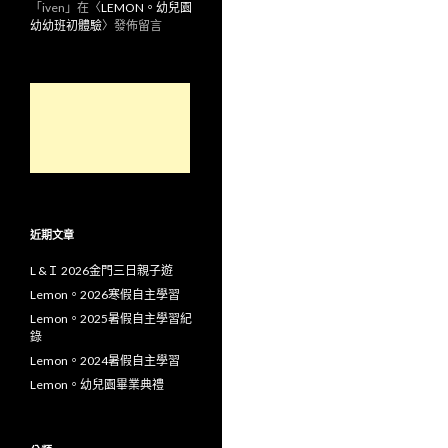
「
iven
」在〈
LEMON。幼兒園
幼幼班初體驗
〉發佈留言
近期文章
L &Ｉ 2026金門三日親子遊
Lemon。2026寒假自主學習
Lemon。2025暑假自主學習紀
錄
Lemon。2024暑假自主學習
Lemon。幼兒園畢業典禮