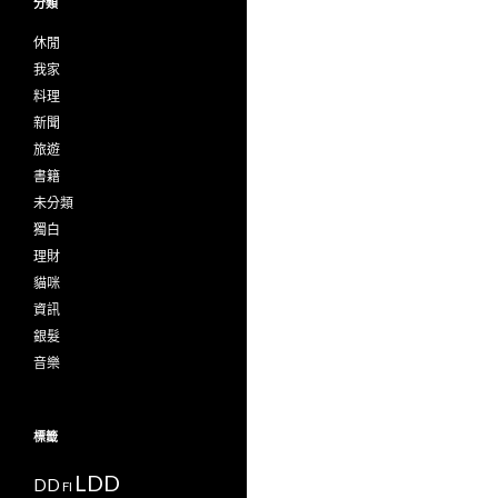
分類
休閒
我家
料理
新聞
旅遊
書籍
未分類
獨白
理財
貓咪
資訊
銀髮
音樂
標籤
LDD
DD
FI