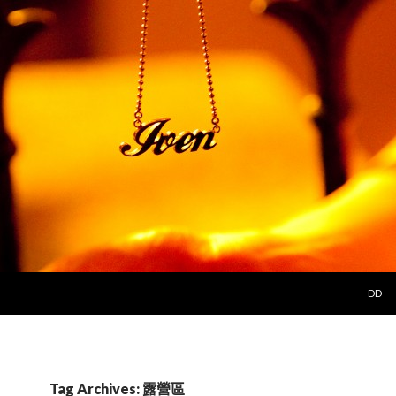
SKIP 
DD
Tag Archives: 露營區