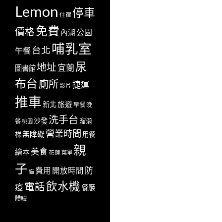
Lemon
停車
住宿
免費
價格
公園
內湖
哺乳室
台北
午餐
尿
地址
宜蘭
圖書館
布台
廁所
捷運
影片
推車
新北
旅遊
早餐
晚
洗手台
沙發
溜滑
餐
桃園
營業時間
無障礙
梯
用餐
親
美食
繪本
花蓮
菜單
子
防
費用
開放時間
貓
飲水機
電話
疫
餐廳
體驗