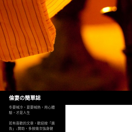
Search
倫妻の簡單誌
冬要喊冷，夏要喊熱，用心體
驗，才是人生
若有喜歡的文章，歡迎按「廣
告」↓贊助，多按幾次強身健