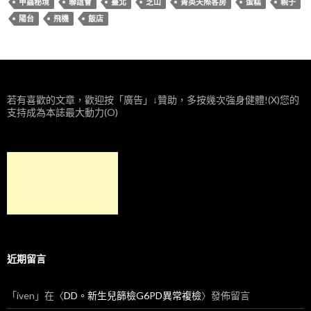
甲蟲秘境
聯誼會
臺北
芝山
菁英天際客房
蛋糕
親子
陽台
飛機
飯店
若有喜歡的文章，歡迎按「廣告」↓贊助，多按幾次強身健體!(X)您的
支持成為本誌最大動力(O)
近期留言
「
iven
」在〈
DD。新生兒篩檢G6PD異常複檢
〉發佈留言