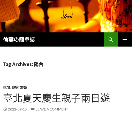
Search
倫妻の簡單誌
SKIP
PRIMAR
TO
MENU
CONTENT
Tag Archives: 陽台
休閒
,
我家
,
旅遊
臺北夏天慶生親子兩日遊
2022-09-15
LEAVE A COMMENT