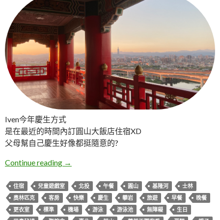
Iven今年慶生方式
是在最近的時間內訂圓山大飯店住宿XD
父母幫自己慶生好像都挺隨意的?
臺北夏天慶生親子兩日遊
Continue reading
→
住宿
兒童遊戲室
北投
午餐
圓山
基隆河
士林
奧林匹克
客房
快樂
慶生
攀岩
旅遊
早餐
晚餐
更衣室
標準
機場
游泳
游泳池
無障礙
生日