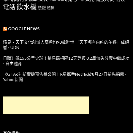
飲水機
電話
餐廳
體驗
GOOGLE NEWS
遠見‧天下文化創辦人高希均90歲辭世 「天下哪有白吃的午餐」成絕
響 - UDN
日職》飆155公里火球！孫易磊相隔12天登板 0.2局無失分奪中繼成功
- 自由體育
《GTA6》新實機預告將公開！R星攜手Netflix於8月27日搶先揭露 -
Yahoo新聞