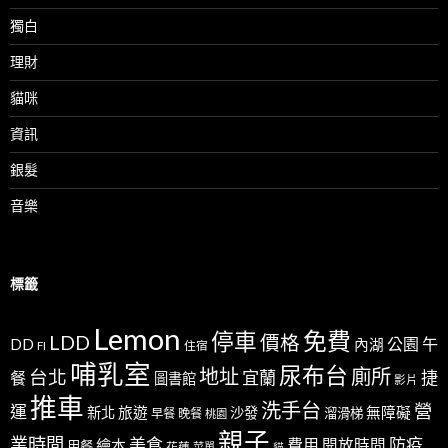
獨白
理財
貓咪
資訊
銀髮
音樂
標籤
Lemon
免費
停車
LDD
價格
公園
午
DD
內湖
FI
住宿
哺乳室
尿布台
地址
廁所
台北
宜蘭
捷
餐
圖書館
影片
推車
洗手台
營
運
新北
旅遊
沙發
無障礙
溜滑梯
早餐
晚餐
桃園
親子
業時間
美食
防疫
費用
繪本
開放時間
用餐
花蓮
菜單
貓