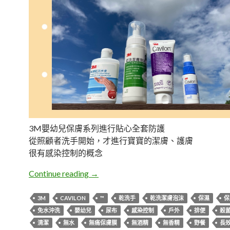
3M嬰幼兒保膚系列進行貼心全套防護
從照顧者洗手開始，才進行寶寶的潔膚、護膚
很有感染控制的概念
體驗。3M嬰幼兒保膚系列
Continue reading
→
3M
CAVILON
™
乾洗手
乾洗潔膚泡沫
保濕
保
免水沖洗
嬰幼兒
尿布
感染控制
戶外
排便
殺
清潔
無水
無痛保膚膜
無酒精
無香精
野餐
長