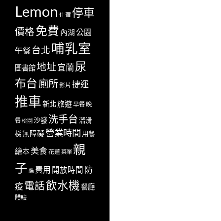
Lemon
停車
住宿
免費
價格
公園
內湖
哺乳室
台北
午餐
尿
地址
宜蘭
圖書館
布台
廁所
捷運
影片
推車
新北
旅遊
早餐
晚
洗手台
沙發
溜滑
餐
桃園
營業時間
無障礙
梯
用餐
親
美食
繪本
花蓮
菜單
子
防
費用
開放時間
貓
飲水機
電話
疫
餐廳
體驗