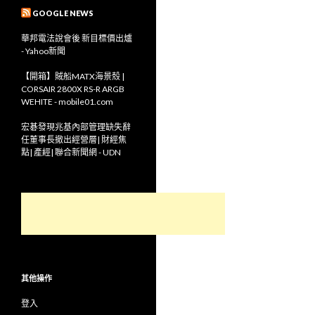
GOOGLE NEWS
華邦電法說會後 新目標價出爐
- Yahoo新聞
【開箱】賊船MATX海景殼 |
CORSAIR 2800X RS-R ARGB
WEHITE - mobile01.com
宏碁發現兆基內部管理缺失辭
任董事長撤出經營層| 財經焦
點| 產經| 聯合新聞網 - UDN
其他操作
登入