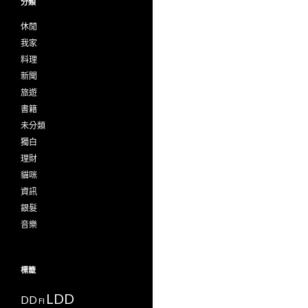
分類
休閒
我家
料理
新聞
旅遊
書籍
未分類
獨白
理財
貓咪
資訊
銀髮
音樂
標籤
LDD
DD
FI