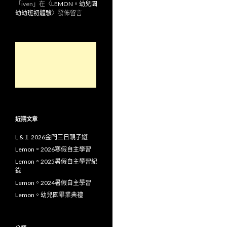
「
iven
」在〈
LEMON。幼兒園
幼幼班初體驗
〉發佈留言
近期文章
L &Ｉ 2026金門三日親子遊
Lemon。2026寒假自主學習
Lemon。2025暑假自主學習紀
錄
Lemon。2024暑假自主學習
Lemon。幼兒園畢業典禮