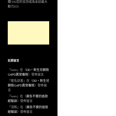
體!(X)您的支持成為本誌最大
動力(O)
近期留言
「
iven
」在〈
DD。新生兒篩檢
G6PD異常複檢
〉發佈留言
「
匿名訪客
」在〈
DD。新生兒
篩檢G6PD異常複檢
〉發佈留
言
「
iven
」在〈
廣告不實的退款
經驗談
〉發佈留言
「
浣熊
」在〈
廣告不實的退款
經驗談
〉發佈留言