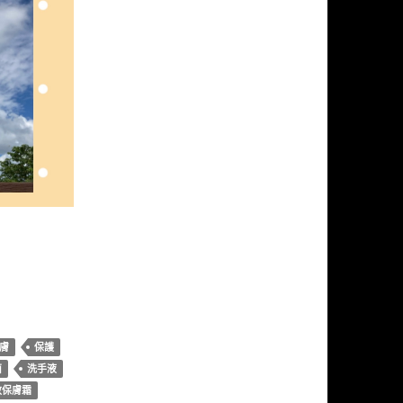
膚
保護
菌
洗手液
效保膚霜