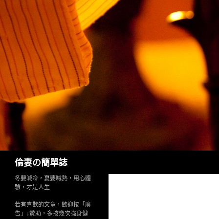
Search
倫妻の簡單誌
冬要喊冷，夏要喊熱，用心體
驗，才是人生
若有喜歡的文章，歡迎按「廣
告」↓贊助，多按幾次強身健