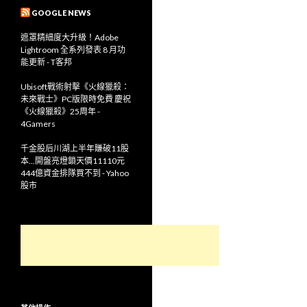
GOOGLE NEWS
遮罩精細度大升級！Adobe
Lightroom 全系列發表 8 月功
能更新 - T客邦
Ubisoft戰術射擊《火線獵殺：
未來戰士》PC版限時免費 慶祝
《火線獵殺》25周年 -
4Gamers
千金股后川湖上半年賺破11股
本...開盤亮燈鎖天價11110元
444億資金排隊買不到 - Yahoo
股市