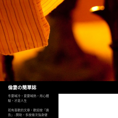
Search
倫妻の簡單誌
冬要喊冷，夏要喊熱，用心體
驗，才是人生
若有喜歡的文章，歡迎按「廣
告」↓贊助，多按幾次強身健