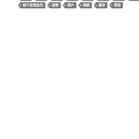
錢不是萬能的
錢幣
開戶
開銷
順序
預借