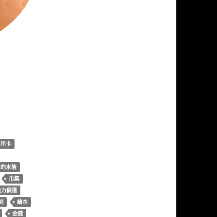
信用卡
菲的水塘
市集
無力償還
制
繪本
金錢