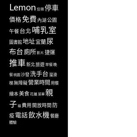
Lemon
停車
住宿
免費
價格
公園
內湖
哺乳室
台北
午餐
尿
地址
宜蘭
圖書館
布台
廁所
捷運
影片
推車
新北
旅遊
早餐
晚
洗手台
沙發
溜滑
餐
桃園
營業時間
無障礙
梯
用餐
親
美食
繪本
花蓮
菜單
子
防
費用
開放時間
貓
飲水機
電話
疫
餐廳
體驗