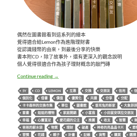
偶然在圖書館看到這系列的繪本
覺得適合給Lemon作為進階理財書
從認識錢幣的由來，到最後分享的快樂
書本附CD，除了故事外，還有更深入的觀念說明
個人覺得很適合作為孩子理財概念的敲門磚
書。小富翁理財計畫套書
Continue reading
→
5Y
CD
LEMON
互惠
交換
交朋友
信用
個別化
借書
價值
優質化
共讀
分享
分配
卡卡森林的交換市集
單位
圖書館
垂耳兔的新家
大象菲
套書
姐姐的禮物
家庭開銷
小富翁
小田鼠安琪拉交朋友
幸福
心靈富足
愛花錢的公主
推薦
收支
智慧
爸爸的薪水袋
物質
理財
破產
神奇的亮晶晶卡片
節
習慣
花錢
親子
計畫
記帳
貨幣
購買
選擇