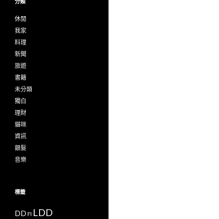
分類
休閒
我家
料理
新聞
旅遊
書籍
未分類
獨白
理財
貓咪
資訊
銀髮
音樂
標籤
LDD
DD
FI