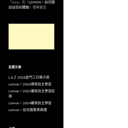
「
iven
」在〈
LEMON。幼兒園
幼幼班初體驗
〉發佈留言
近期文章
L &Ｉ 2026金門三日親子遊
Lemon。2026寒假自主學習
Lemon。2025暑假自主學習紀
錄
Lemon。2024暑假自主學習
Lemon。幼兒園畢業典禮