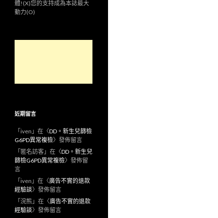
體!(X)您的支持成為本誌最大
動力(O)
近期留言
「
iven
」在〈
DD。新生兒篩檢
G6PD異常複檢
〉發佈留言
「
匿名訪客
」在〈
DD。新生兒
篩檢G6PD異常複檢
〉發佈留
言
「
iven
」在〈
廣告不實的退款
經驗談
〉發佈留言
「
浣熊
」在〈
廣告不實的退款
經驗談
〉發佈留言