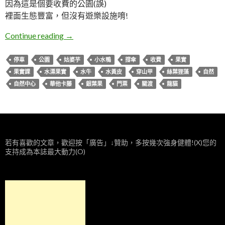
因為這是個要收費的公園(誤)
裡面生態豐富，但沒有遊樂設施唷!
臺北。關渡自然公園
Continue reading
→
停車
公園
姑婆芋
小水鴨
撐傘
收費
果實
果實課
水漂果實
水牛
水黃皮
穿山甲
絲葉狸藻
自然
自然中心
華他卡藤
銀葉果
門票
關渡
龍貓
若有喜歡的文章，歡迎按「廣告」↓贊助，多按幾次強身健體!(X)您的
支持成為本誌最大動力(O)