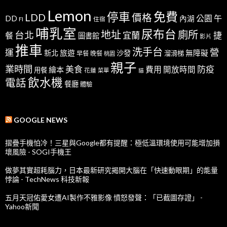
Lemon
免費
停車
LDD
價格
公園
午
DD
內湖
FI
住宿
哺乳室
尿布台
地址
廁所
台北
宜蘭
捷
餐
圖書館
影片
推車
洗手台
營
運
新北
旅遊
沙發
無障礙
溜滑梯
早餐
晚餐
桃園
親子
業時間
美食
防疫
費用
繪本
開放時間
用餐
花蓮
菜單
貓
飲水機
電話
餐廳
體驗
GOOGLE NEWS
摺疊手機怕冷！三星與Google都有提醒：極低溫環境使用可能增加損
壞風險 - SOGI手機王
做夢其實超耗腦力，日本最新研究揭開大腦在「快速動眼期」的能量
悖論 - TechNews 科技新報
五月天冠佑愛女遭AI製作不雅影像 憤怒發聲：「已截圖存證」 -
Yahoo新聞