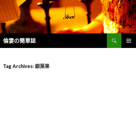
Search
倫妻の簡單誌
SKIP
PRIMAR
TO
MENU
CONTENT
Tag Archives: 銀葉果