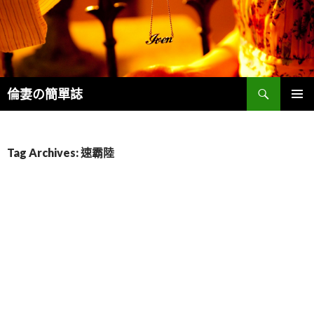
Search
倫妻の簡單誌
SKIP
PRIMAR
TO
MENU
CONTENT
Tag Archives: 速霸陸