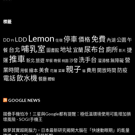
標籤
Lemon
免費
停車
LDD
價格
公園
午
DD
內湖
FI
住宿
哺乳室
尿布台
地址
廁所
台北
宜蘭
捷
餐
圖書館
影片
推車
洗手台
營
運
新北
旅遊
沙發
無障礙
溜滑梯
早餐
晚餐
桃園
親子
業時間
美食
防疫
費用
繪本
開放時間
用餐
花蓮
菜單
貓
飲水機
電話
餐廳
體驗
GOOGLE NEWS
摺疊手機怕冷！三星與Google都有提醒：極低溫環境使用可能增加損
壞風險 - SOGI手機王
做夢其實超耗腦力，日本最新研究揭開大腦在「快速動眼期」的能量