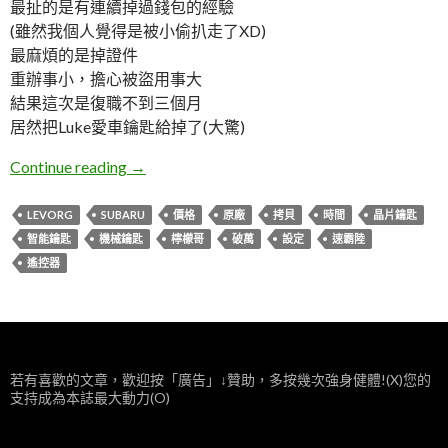
最扯的是有連續掉過錢包的經驗
(雖然我個人覺得是被小偷扒走了XD)
最麻煩的是掉證件
重辦事小，擔心被盜用事大
結果這次是復職不到三個月
居然把Luke愛車鑰匙給掉了(大驚)
SUBARU。智能鑰匙價格
Continue reading
→
LEVORG
SUBARU
價格
原廠
拷貝
時間
晶片鑰匙
智能鑰匙
機械鑰匙
檸檬哥
破萬
設定
速霸陸
遙控器
若有喜歡的文章，歡迎按「廣告」↓贊助，多按幾次強身健體!(X)您的
支持成為本誌最大動力(O)