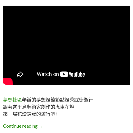
夢想社區
舉辦的夢想燈籠節點燈秀踩街遊行
跟著峇里島藝術家創作的虎車花燈
來一場花燈錦簇的遊行吧 !
新北汐止。2022夢想燈籠節踩街遊行
Continue reading
→