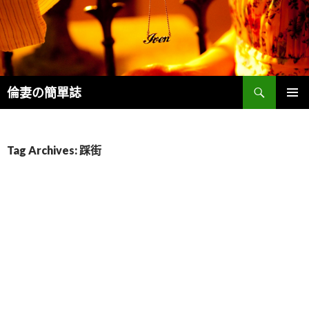
Search
倫妻の簡單誌
SKIP
PRIMAR
TO
MENU
CONTENT
Tag Archives: 踩街