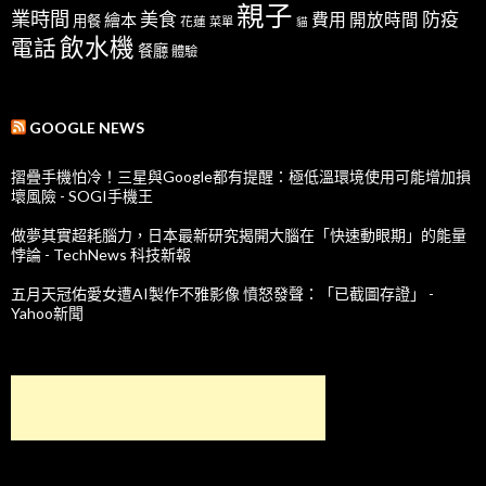
親子
業時間
美食
防疫
費用
繪本
開放時間
用餐
花蓮
菜單
貓
飲水機
電話
餐廳
體驗
GOOGLE NEWS
摺疊手機怕冷！三星與Google都有提醒：極低溫環境使用可能增加損
壞風險 - SOGI手機王
做夢其實超耗腦力，日本最新研究揭開大腦在「快速動眼期」的能量
悖論 - TechNews 科技新報
五月天冠佑愛女遭AI製作不雅影像 憤怒發聲：「已截圖存證」 -
Yahoo新聞