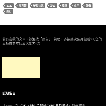
2022
元宵節
夢想社區
汐止
燈籠
虎年
踩街
遊行
若有喜歡的文章，歡迎按「廣告」↓贊助，多按幾次強身健體!(X)您的
支持成為本誌最大動力(O)
近期留言
「
iven
」在〈
DD。新生兒篩檢G6PD異常複檢
〉發佈留言