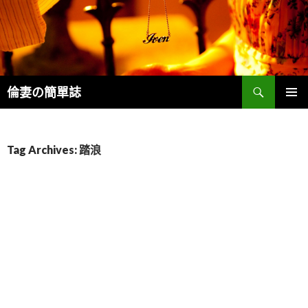
Search
倫妻の簡單誌
SKIP
PRIMAR
TO
MENU
CONTENT
Tag Archives: 踏浪