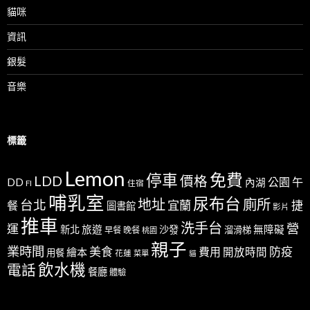
貓咪
資訊
銀髮
音樂
標籤
Lemon
免費
停車
LDD
價格
公園
午
DD
內湖
FI
住宿
哺乳室
尿布台
地址
廁所
台北
宜蘭
捷
餐
圖書館
影片
推車
洗手台
營
運
新北
旅遊
沙發
無障礙
溜滑梯
早餐
晚餐
桃園
親子
業時間
美食
防疫
費用
繪本
開放時間
用餐
花蓮
菜單
貓
飲水機
電話
餐廳
體驗