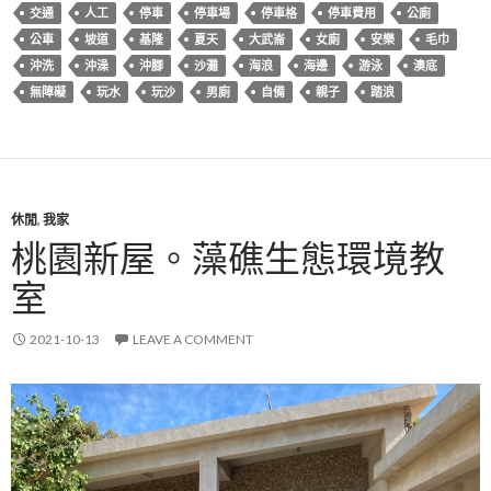
交通
人工
停車
停車場
停車格
停車費用
公廁
公車
坡道
基隆
夏天
大武崙
女廁
安樂
毛巾
沖洗
沖澡
沖腳
沙灘
海浪
海邊
游泳
澳底
無障礙
玩水
玩沙
男廁
自備
親子
踏浪
休閒
,
我家
桃園新屋。藻礁生態環境教
室
2021-10-13
LEAVE A COMMENT