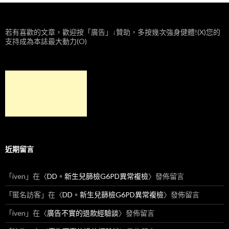
若有喜歡的文章，歡迎按「廣告」↓贊助，多按幾次強身健體!(X)您的
支持成為本誌最大動力(O)
近期留言
「
iven
」在〈
DD。新生兒篩檢G6PD異常複檢
〉發佈留言
「
匿名訪客
」在〈
DD。新生兒篩檢G6PD異常複檢
〉發佈留言
「
iven
」在〈
廣告不實的退款經驗談
〉發佈留言