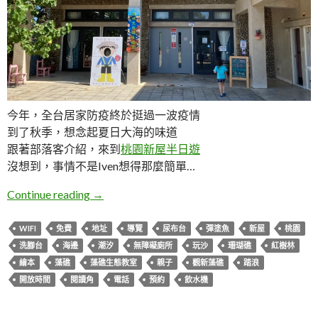
今年，全台居家防疫終於挺過一波疫情
到了秋季，想念起夏日大海的味道
跟著部落客介紹，來到
桃園新屋半日遊
沒想到，事情不是Iven想得那麼簡單…
桃園新屋。藻礁生態環境教室
Continue reading
→
WIFI
免費
地址
導覽
尿布台
彈塗魚
新屋
桃園
洗腳台
海邊
潮汐
無障礙廁所
玩沙
珊瑚礁
紅樹林
繪本
藻礁
藻礁生態教室
親子
觀新藻礁
踏浪
開放時間
閱讀角
電話
預約
飲水機