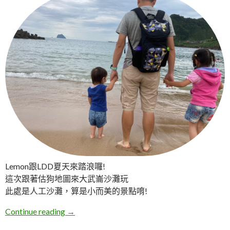
Lemon跟LDD夏天來踏浪囉!
這次跟著估狗地圖來大武崙沙灘玩
此處是人工沙灘，算是小而美的景點唷!
基隆安樂。大武崙澳底沙灘
Continue reading
→