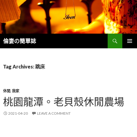
Search
倫妻の簡單誌
SKIP
PRIMAR
TO
MENU
CONTENT
Tag Archives: 跳床
休閒
,
我家
桃園龍潭。老貝殼休閒農場
2021-04-20
LEAVE A COMMENT