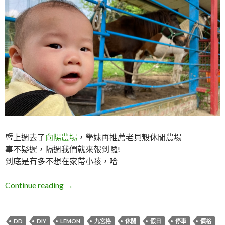
暨上週去了
向陽農場
，學妹再推薦老貝殼休閒農場
事不疑遲，隔週我們就來報到囉!
到底是有多不想在家帶小孩，哈
桃園龍潭。老貝殼休閒農場
Continue reading
→
DD
DIY
LEMON
九宮格
休閒
假日
停車
價格