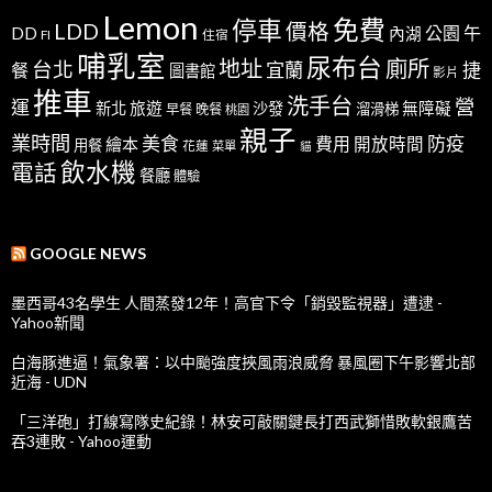
Lemon
免費
停車
LDD
價格
公園
午
DD
內湖
FI
住宿
哺乳室
尿布台
地址
廁所
台北
宜蘭
捷
餐
圖書館
影片
推車
洗手台
營
運
新北
旅遊
沙發
無障礙
溜滑梯
早餐
晚餐
桃園
親子
業時間
美食
防疫
費用
繪本
開放時間
用餐
花蓮
菜單
貓
飲水機
電話
餐廳
體驗
GOOGLE NEWS
墨西哥43名學生 人間蒸發12年！高官下令「銷毀監視器」遭逮 -
Yahoo新聞
白海豚進逼！氣象署：以中颱強度挾風雨浪威脅 暴風圈下午影響北部
近海 - UDN
「三洋砲」打線寫隊史紀錄！林安可敲關鍵長打西武獅惜敗軟銀鷹苦
吞3連敗 - Yahoo運動