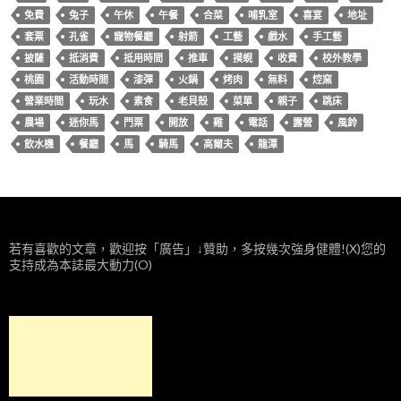
免費
兔子
午休
午餐
合菜
哺乳室
喜宴
地址
套票
孔雀
寵物餐廳
射箭
工藝
戲水
手工藝
披薩
抵消費
抵用時間
推車
摸蜆
收費
校外教學
桃園
活動時間
漆彈
火鍋
烤肉
無料
焢窯
營業時間
玩水
素食
老貝殼
菜單
親子
跳床
農場
迷你馬
門票
開放
雞
電話
露營
風鈴
飲水機
餐廳
馬
騎馬
高爾夫
龍潭
若有喜歡的文章，歡迎按「廣告」↓贊助，多按幾次強身健體!(X)您的
支持成為本誌最大動力(O)