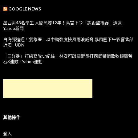
GOOGLE NEWS
墨西哥43名學生 人間蒸發12年！高官下令「銷毀監視器」遭逮 -
Yahoo新聞
白海豚進逼！氣象署：以中颱強度挾風雨浪威脅 暴風圈下午影響北部
近海 - UDN
「三洋砲」打線寫隊史紀錄！林安可敲關鍵長打西武獅惜敗軟銀鷹苦
吞3連敗 - Yahoo運動
其他操作
登入