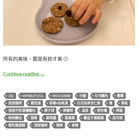
所有的美味，都是有妳才美 🙂
惠而浦蒸烤爐/烤箱食譜書(西點篇)
Continue reading
→
32L
WHIRLPOOL
WSO3200B
分鐘
吐司麵包
團購
底部燒烤
惠而浦
排毒4色乾果
日式抹茶杏仁餅
書
果乾
核桃牛奶湯種麵包
椰子球
檸檬塔
溫度
烤布蕾
烤箱
熱狗麵包
發酵
蒸烤爐
蛋黃酥
覆盆子蛋糕捲
起司塔
輕乳酪蛋糕
頂部燒烤
預熱
食譜