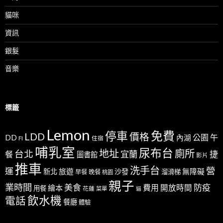
貓咪
資訊
銀髮
音樂
標籤
Lemon
免費
停車
LDD
價格
公園
午
DD
內湖
FI
住宿
哺乳室
尿布台
地址
廁所
台北
宜蘭
捷
餐
圖書館
影片
推車
洗手台
營
運
新北
旅遊
沙發
無障礙
溜滑梯
早餐
晚餐
桃園
親子
業時間
美食
防疫
費用
繪本
開放時間
用餐
花蓮
菜單
貓
飲水機
電話
餐廳
體驗