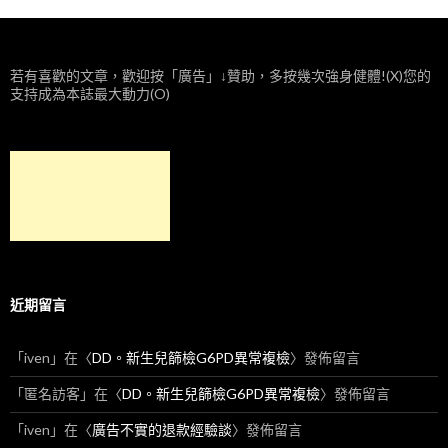
若有喜歡的文章，歡迎按「廣告」↓贊助，多按幾次強身健體!(X)您的
支持成為本誌最大動力(O)
近期留言
「
iven
」在〈
DD。新生兒篩檢G6PD異常複檢
〉發佈留言
「
匿名訪客
」在〈
DD。新生兒篩檢G6PD異常複檢
〉發佈留言
「
iven
」在〈
廣告不實的退款經驗談
〉發佈留言