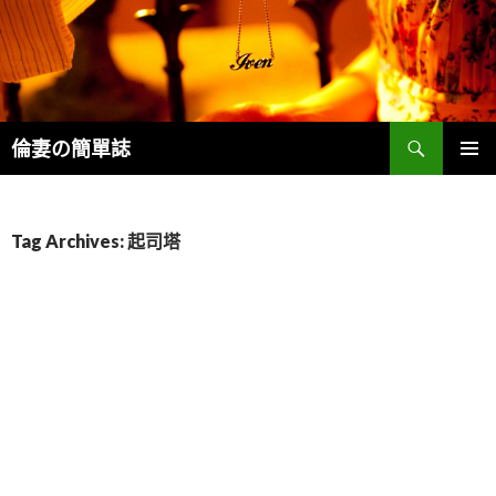
Search
倫妻の簡單誌
SKIP
PRIMAR
TO
MENU
CONTENT
Tag Archives: 起司塔