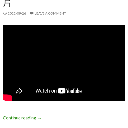
片
2022-09-26
LEAVE A COMMENT
宜蘭夏天慶生親子一日遊影片
Continue reading
→