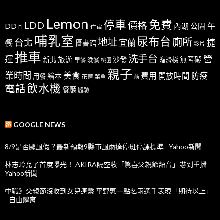
Lemon
免費
停車
LDD
價格
公園
午
DD
內湖
FI
住宿
哺乳室
尿布台
地址
廁所
台北
宜蘭
捷
餐
圖書館
影片
推車
洗手台
營
運
新北
旅遊
沙發
無障礙
溜滑梯
早餐
晚餐
桃園
親子
業時間
美食
防疫
費用
繪本
開放時間
用餐
花蓮
菜單
貓
飲水機
電話
餐廳
體驗
GOOGLE NEWS
8/9是否颱風假？最新預報9縣市風雨達停班停課標準 - Yahoo新聞
林志玲兒子首度曝光！ AKIRA隔空收「驚喜父親節語音」嚇到重播 -
Yahoo新聞
中職》父親節沒收到女兒連繫 平野惠一點名兩選手表現「期待以上」
- 自由體育