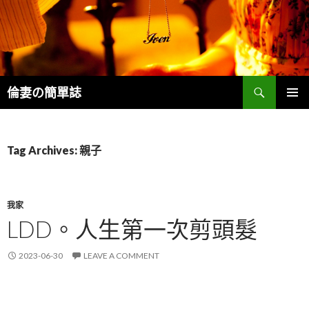
Search
倫妻の簡單誌
SKIP
PRIMAR
TO
MENU
CONTENT
Tag Archives: 親子
我家
LDD。人生第一次剪頭髮
2023-06-30
LEAVE A COMMENT