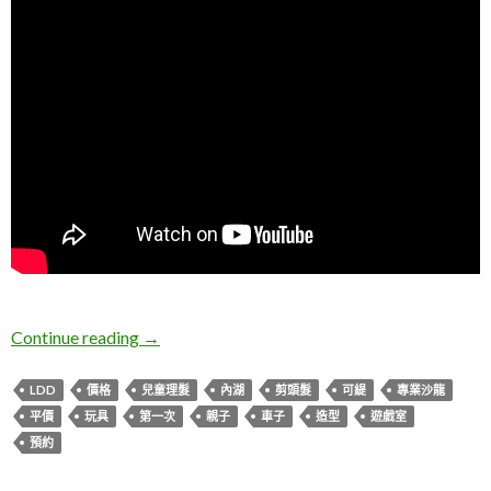
LDD。人生第一次剪頭髮
Continue reading
→
LDD
價格
兒童理髮
內湖
剪頭髮
可緹
專業沙龍
平價
玩具
第一次
親子
車子
造型
遊戲室
預約