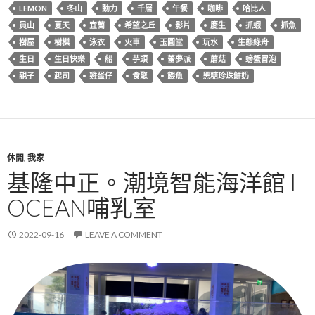
LEMON
冬山
動力
千層
午餐
咖啡
哈比人
員山
夏天
宜蘭
希望之丘
影片
慶生
抓蝦
抓魚
樹屋
樹樔
泳衣
火車
玉圓堂
玩水
生態綠舟
生日
生日快樂
船
芋頭
蕾夢派
蘑菇
螃蟹冒泡
親子
起司
雞蛋仔
食聚
餵魚
黑糖珍珠鮮奶
休閒
,
我家
基隆中正。潮境智能海洋館 I
OCEAN哺乳室
2022-09-16
LEAVE A COMMENT