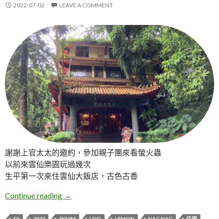
2022-07-02
LEAVE A COMMENT
謝謝上官太太的邀約，參加親子團來看螢火蟲
以前來雲仙樂園玩過幾次
生平第一次來住雲仙大飯店，古色古香
新北烏來。雲仙大飯店
Continue reading
→
1Y
2022
4Y10M
LDD
LEMON
NAC NAC
住宿