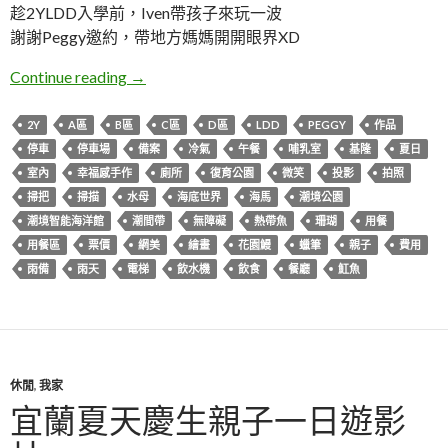
趁2YLDD入學前，Iven帶孩子來玩一波
謝謝Peggy邀約，帶地方媽媽開開眼界XD
基隆中正。潮境智能海洋館 I OCEAN
Continue reading
→
2Y
A區
B區
C區
D區
LDD
PEGGY
作品
停車
停車場
備案
冷氣
午餐
哺乳室
基隆
夏日
室內
幸福感手作
廁所
復育公園
微笑
投影
拍照
掃把
掃描
水母
海底世界
海馬
潮境公園
潮境智能海洋館
潮間帶
無障礙
熱帶魚
珊瑚
用餐
用餐區
票價
網美
繪畫
花園鰻
蠟筆
親子
費用
雨備
雨天
電梯
飲水機
飲食
餐廳
魟魚
休閒
,
我家
宜蘭夏天慶生親子一日遊影