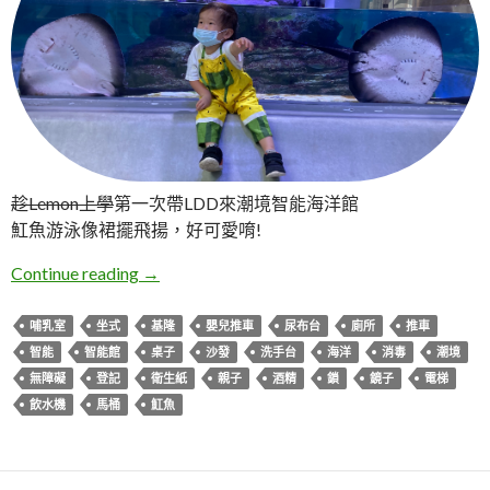
趁Lemon上學
第一次帶LDD來潮境智能海洋館
魟魚游泳像裙擺飛揚，好可愛唷!
基隆中正。潮境智能海洋館 i OCEAN哺乳室
Continue reading
→
哺乳室
坐式
基隆
嬰兒推車
尿布台
廁所
推車
智能
智能館
桌子
沙發
洗手台
海洋
消毒
潮境
無障礙
登記
衛生紙
親子
酒精
鎖
鏡子
電梯
飲水機
馬桶
魟魚