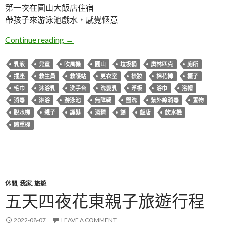
第一次在圓山大飯店住宿
帶孩子來游泳池戲水，感覺愜意
臺北中山。圓山大飯店聯誼會游泳池
Continue reading
→
乳液
兒童
吹風機
圓山
垃圾桶
奧林匹克
廁所
插座
救生員
救護站
更衣室
梳妝
棉花棒
櫃子
毛巾
沐浴乳
洗手台
洗髮乳
浮板
浴巾
浴帽
消毒
淋浴
游泳池
無障礙
盥洗
紫外線消毒
置物
脫水機
親子
護髮
酒精
鎖
飯店
飲水機
體重機
休閒
,
我家
,
旅遊
五天四夜花東親子旅遊行程
2022-08-07
LEAVE A COMMENT