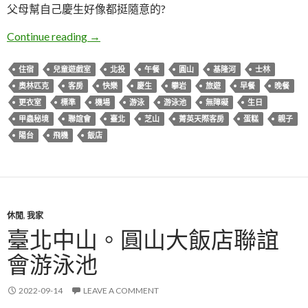
父母幫自己慶生好像都挺隨意的?
臺北夏天慶生親子兩日遊
Continue reading
→
住宿
兒童遊戲室
北投
午餐
圓山
基隆河
士林
奧林匹克
客房
快樂
慶生
攀岩
旅遊
早餐
晚餐
更衣室
標準
機場
游泳
游泳池
無障礙
生日
甲蟲秘境
聯誼會
臺北
芝山
菁英天際客房
蛋糕
親子
陽台
飛機
飯店
休閒
,
我家
臺北中山。圓山大飯店聯誼
會游泳池
2022-09-14
LEAVE A COMMENT