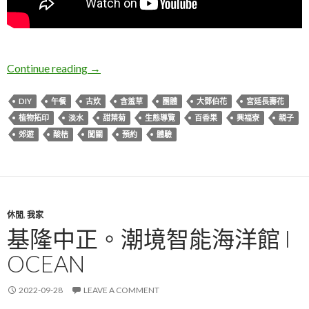
新北淡水。興福寮花卉綜合農場
Continue reading
→
DIY
午餐
古炊
含羞草
團體
大鄧伯花
宮廷長壽花
植物拓印
淡水
甜葉菊
生態導覽
百香果
興福寮
親子
郊遊
酸桔
闖關
預約
體驗
休閒
,
我家
基隆中正。潮境智能海洋館 I
OCEAN
2022-09-28
LEAVE A COMMENT