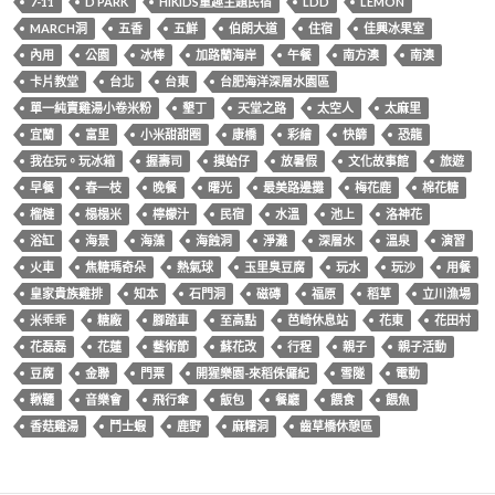
7-11
D PARK
HIKIDS童趣主題民宿
LDD
LEMON
MARCH洞
五香
五鮮
伯朗大道
住宿
佳興冰果室
內用
公園
冰棒
加路蘭海岸
午餐
南方澳
南澳
卡片教堂
台北
台東
台肥海洋深層水園區
單一純賣雞湯小卷米粉
墾丁
天堂之路
太空人
太麻里
宜蘭
富里
小米甜甜圈
康橋
彩繪
快篩
恐龍
我在玩。玩冰箱
握壽司
摸蛤仔
放暑假
文化故事館
旅遊
早餐
春一枝
晚餐
曙光
最美路邊攤
梅花鹿
棉花糖
榴槤
榻榻米
檸檬汁
民宿
水溫
池上
洛神花
浴缸
海景
海藻
海蝕洞
淨灘
深層水
溫泉
演習
火車
焦糖瑪奇朵
熱氣球
玉里臭豆腐
玩水
玩沙
用餐
皇家貴族雞排
知本
石門洞
磁磚
福原
稻草
立川漁場
米乖乖
糖廠
腳踏車
至高點
芭崎休息站
花東
花田村
花磊磊
花蓮
藝術節
蘇花改
行程
親子
親子活動
豆腐
金聯
門票
開猩樂園-來稻侏儸紀
雪隧
電動
鞦韆
音樂會
飛行傘
飯包
餐廳
餵食
餵魚
香菇雞湯
鬥士蝦
鹿野
麻糬洞
齒草橋休憩區