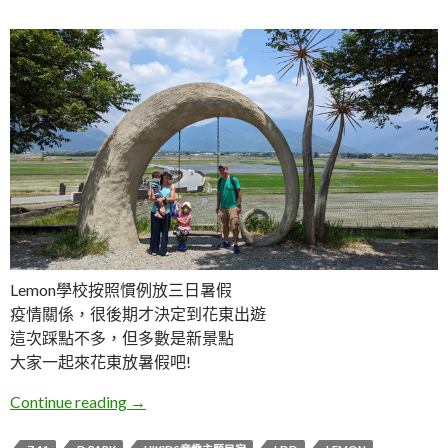
Lemon學校按照慣例放三日暑假
疫情關係，很後期才決定到花東出遊
這次踩點不多，但多數是新景點
大家一起來花東放暑假吧!
五天四夜花東親子旅遊行程
Continue reading
→