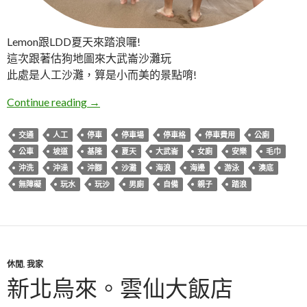
Lemon跟LDD夏天來踏浪囉!
這次跟著估狗地圖來大武崙沙灘玩
此處是人工沙灘，算是小而美的景點唷!
基隆安樂。大武崙澳底沙灘
Continue reading
→
交通
人工
停車
停車場
停車格
停車費用
公廁
公車
坡道
基隆
夏天
大武崙
女廁
安樂
毛巾
沖洗
沖澡
沖腳
沙灘
海浪
海邊
游泳
澳底
無障礙
玩水
玩沙
男廁
自備
親子
踏浪
休閒
,
我家
新北烏來。雲仙大飯店