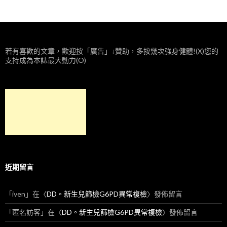
若有喜歡的文章，歡迎按「廣告」↓贊助，多按幾次強身健體!(X)您的
支持成為本誌最大動力(O)
近期留言
「
iven
」在〈
DD。新生兒篩檢G6PD異常複檢
〉發佈留言
「
匿名訪客
」在〈
DD。新生兒篩檢G6PD異常複檢
〉發佈留言