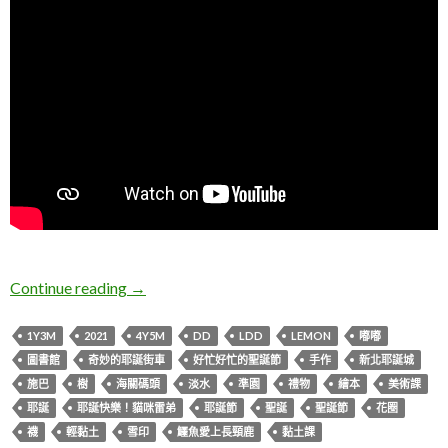
L & I 2021聖誕月
Continue reading
→
1Y3M
2021
4Y5M
DD
LDD
LEMON
嘟嘟
圖書館
奇妙的耶誕街車
好忙好忙的聖誕節
手作
新北耶誕城
施巴
樹
海關碼頭
淡水
準園
禮物
繪本
美術課
耶誕
耶誕快樂！貓咪雷弟
耶誕節
聖誕
聖誕節
花圈
襪
輕黏土
雪印
鱷魚愛上長頸鹿
黏土課