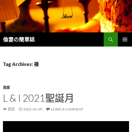
Search
倫妻の簡單誌
SKIP
PRIMAR
TO
MENU
CONTENT
Tag Archives: 襪
我家
L & I 2021聖誕月
音訊
2022-01-09
LEAVE A COMMENT