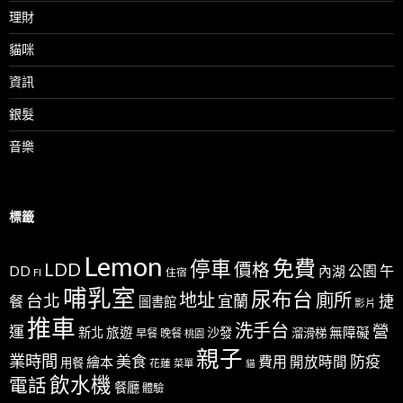
理財
貓咪
資訊
銀髮
音樂
標籤
Lemon
免費
停車
LDD
價格
公園
午
DD
內湖
FI
住宿
哺乳室
尿布台
地址
廁所
台北
宜蘭
捷
餐
圖書館
影片
推車
洗手台
營
運
新北
旅遊
沙發
無障礙
溜滑梯
早餐
晚餐
桃園
親子
業時間
美食
防疫
費用
繪本
開放時間
用餐
花蓮
菜單
貓
飲水機
電話
餐廳
體驗