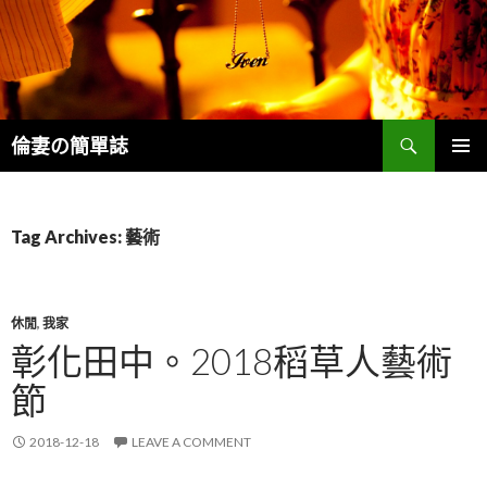
Search
倫妻の簡單誌
SKIP
PRIMAR
TO
MENU
CONTENT
Tag Archives: 藝術
休閒
,
我家
彰化田中。2018稻草人藝術
節
2018-12-18
LEAVE A COMMENT