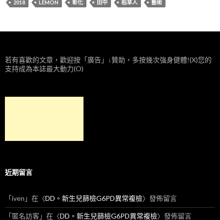
2018
LEMON
彰化
田中
稻草人
藝術
若有喜歡的文章，歡迎按「廣告」↓贊助，多按幾次強身健體!(X)您的
支持成為本誌最大動力(O)
近期留言
「
iven
」在〈
DD。新生兒篩檢G6PD異常複檢
〉發佈留言
「
匿名訪客
」在〈
DD。新生兒篩檢G6PD異常複檢
〉發佈留言