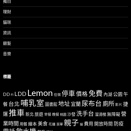
獨白
理財
貓咪
資訊
銀髮
音樂
標籤
Lemon
免費
停車
LDD
價格
公園
午
DD
內湖
FI
住宿
哺乳室
尿布台
地址
廁所
台北
宜蘭
捷
餐
圖書館
影片
推車
洗手台
營
運
新北
旅遊
沙發
無障礙
溜滑梯
早餐
晚餐
桃園
親子
業時間
美食
防疫
費用
繪本
開放時間
用餐
花蓮
菜單
貓