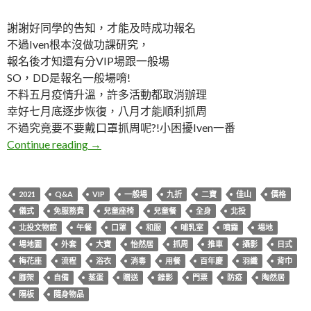
謝謝好同學的告知，才能及時成功報名
不過Iven根本沒做功課研究，
報名後才知還有分VIP場跟一般場
SO，DD是報名一般場唷!
不料五月疫情升溫，許多活動都取消辦理
幸好七月底逐步恢復，八月才能順利抓周
不過究竟要不要戴口罩抓周呢?!小困擾Iven一番
DD。2021佳山抓周Q&A
Continue reading
→
2021
Q&A
VIP
一般場
九折
二寶
佳山
價格
儀式
免服務費
兒童座椅
兒童餐
全身
北投
北投文物館
午餐
口罩
和服
哺乳室
噴霧
場地
場地圖
外套
大寶
怡然居
抓周
推車
攝影
日式
梅花座
流程
浴衣
消毒
用餐
百年慶
羽纖
背巾
腳架
自備
蒸蛋
贈送
錄影
門票
防疫
陶然居
隔板
隨身物品