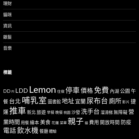
理財
貓咪
資訊
銀髮
音樂
標籤
Lemon
免費
停車
LDD
價格
公園
午
DD
內湖
FI
住宿
哺乳室
尿布台
地址
廁所
台北
宜蘭
捷
餐
圖書館
影片
推車
洗手台
營
運
新北
旅遊
沙發
無障礙
溜滑梯
早餐
晚餐
桃園
親子
業時間
美食
防疫
費用
繪本
開放時間
用餐
花蓮
菜單
貓
飲水機
電話
餐廳
體驗