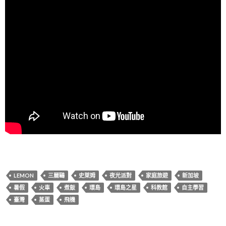
LEMON
三麗鷗
史萊姆
夜光派對
家庭旅遊
新加坡
暑假
火車
煮飯
環島
環島之星
科教館
自主學習
臺灣
蒸蛋
飛機