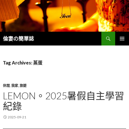
Search
倫妻の簡單誌
SKIP
PRIMAR
TO
MENU
CONTENT
Tag Archives: 蒸蛋
休閒
,
我家
,
旅遊
LEMON。2025暑假自主學習
紀錄
2025-09-21