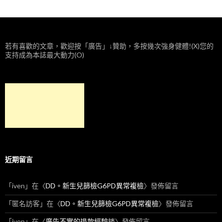
若有喜歡的文章，歡迎按「廣告」↓贊助，多按幾次強身健體!(X)您的
支持成為本誌最大動力(O)
近期留言
「
iven
」在〈
DD。新生兒篩檢G6PD異常複檢
〉發佈留言
「
匿名訪客
」在〈
DD。新生兒篩檢G6PD異常複檢
〉發佈留言
「
iven
」在〈
廣告不實的退款經驗談
〉發佈留言