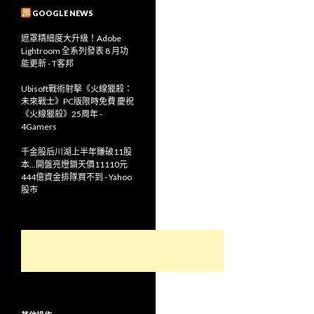
GOOGLE NEWS
遮罩精細度大升級！Adobe
Lightroom 全系列發表 8 月功
能更新 - T客邦
Ubisoft戰術射擊《火線獵殺：
未來戰士》PC版限時免費 慶祝
《火線獵殺》25周年 -
4Gamers
千金股后川湖上半年賺破11股
本...開盤亮燈鎖天價11110元
444億資金排隊買不到 - Yahoo
股市