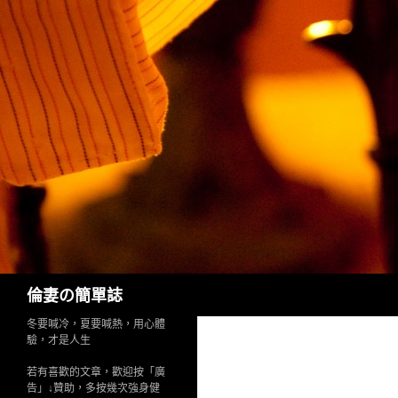
Search
倫妻の簡單誌
冬要喊冷，夏要喊熱，用心體
驗，才是人生
若有喜歡的文章，歡迎按「廣
告」↓贊助，多按幾次強身健