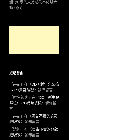
體!(X)您的支持成為本誌最大
動力(O)
近期留言
「
iven
」在〈
DD。新生兒篩檢
G6PD異常複檢
〉發佈留言
「
匿名訪客
」在〈
DD。新生兒
篩檢G6PD異常複檢
〉發佈留
言
「
iven
」在〈
廣告不實的退款
經驗談
〉發佈留言
「
浣熊
」在〈
廣告不實的退款
經驗談
〉發佈留言