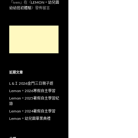
「
iven
」在〈
LEMON。幼兒園
幼幼班初體驗
〉發佈留言
近期文章
L &Ｉ 2026金門三日親子遊
Lemon。2026寒假自主學習
Lemon。2025暑假自主學習紀
錄
Lemon。2024暑假自主學習
Lemon。幼兒園畢業典禮