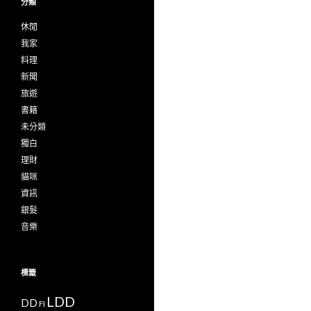
分類
休閒
我家
料理
新聞
旅遊
書籍
未分類
獨白
理財
貓咪
資訊
銀髮
音樂
標籤
LDD
DD
FI