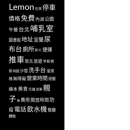
Lemon
停車
住宿
免費
價格
公園
內湖
哺乳室
台北
午餐
尿
地址
宜蘭
圖書館
布台
廁所
捷運
影片
推車
新北
旅遊
早餐
晚
洗手台
沙發
溜滑
餐
桃園
營業時間
無障礙
梯
用餐
親
美食
繪本
花蓮
菜單
子
防
費用
開放時間
貓
飲水機
電話
疫
餐廳
體驗