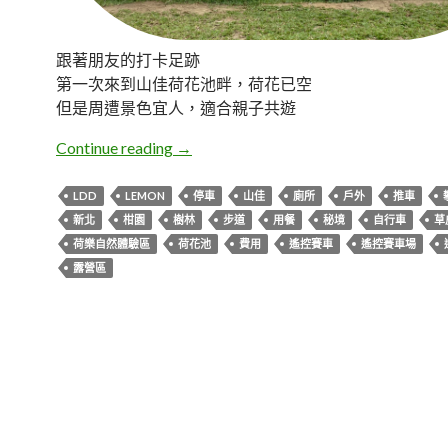
跟著朋友的打卡足跡
第一次來到山佳荷花池畔，荷花已空
但是周遭景色宜人，適合親子共遊
新北樹林。山佳荷花池步道+荷樂自然
Continue reading
→
LDD
LEMON
停車
山佳
廁所
戶外
推車
新北
柑園
樹林
步道
用餐
秘境
自行車
草
荷樂自然體驗區
荷花池
費用
遙控賽車
遙控賽車場
露營區