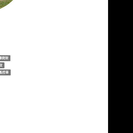
體驗區
攀爬架
皮
遙控車