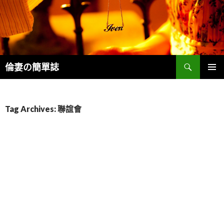
Search
倫妻の簡單誌
SKIP
PRIMAR
TO
MENU
CONTENT
Tag Archives: 聯誼會