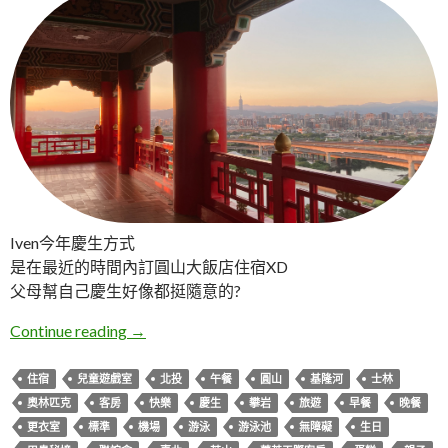
Iven今年慶生方式
是在最近的時間內訂圓山大飯店住宿XD
父母幫自己慶生好像都挺隨意的?
臺北夏天慶生親子兩日遊
Continue reading
→
住宿
兒童遊戲室
北投
午餐
圓山
基隆河
士林
奧林匹克
客房
快樂
慶生
攀岩
旅遊
早餐
晚餐
更衣室
標準
機場
游泳
游泳池
無障礙
生日