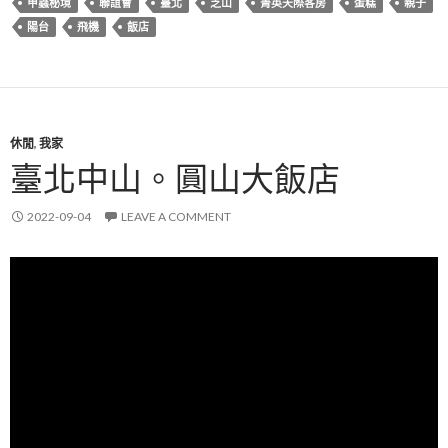
甲蟲秘境
聯誼會
臺北
芝山
菁英天際客房
蛋糕
親子
陽台
飛機
飯店
休閒
,
我家
臺北中山。圓山大飯店
2022-09-04
LEAVE A COMMENT