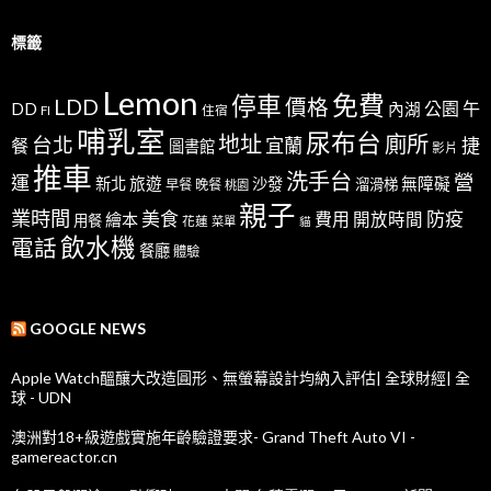
標籤
Lemon
免費
停車
LDD
價格
公園
午
DD
內湖
FI
住宿
哺乳室
尿布台
地址
廁所
台北
宜蘭
捷
餐
圖書館
影片
推車
洗手台
營
運
新北
旅遊
沙發
無障礙
溜滑梯
早餐
晚餐
桃園
親子
業時間
美食
防疫
費用
繪本
開放時間
用餐
花蓮
菜單
貓
飲水機
電話
餐廳
體驗
GOOGLE NEWS
Apple Watch醞釀大改造圓形、無螢幕設計均納入評估| 全球財經| 全
球 - UDN
澳洲對18+級遊戲實施年齡驗證要求- Grand Theft Auto VI -
gamereactor.cn