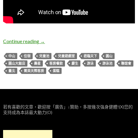
臺北中山。圓山大飯店
Continue reading
→
中山
住宿
兒童池
兒童遊戲室
君臨天下
圓山
圓山大飯店
壽星
客房餐飲
慶生
游泳
游泳池
聯誼會
臺北
菁英天際客房
蛋糕
若有喜歡的文章，歡迎按「廣告」↓贊助，多按幾次強身健體!(X)您的
支持成為本誌最大動力(O)