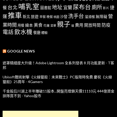
哺乳室
尿布台
地址
廁所
台北
宜蘭
捷
餐
圖書館
影片
推車
洗手台
營
運
新北
旅遊
沙發
無障礙
溜滑梯
早餐
晚餐
桃園
親子
業時間
美食
防疫
費用
繪本
開放時間
用餐
花蓮
菜單
貓
飲水機
電話
餐廳
體驗
GOOGLE NEWS
遮罩精細度大升級！Adobe Lightroom 全系列發表 8 月功能更新 - T客
邦
Ubisoft戰術射擊《火線獵殺：未來戰士》PC版限時免費 慶祝《火線
獵殺》25周年 - 4Gamers
千金股后川湖上半年賺破11股本...開盤亮燈鎖天價11110元 444億資金
排隊買不到 - Yahoo股市