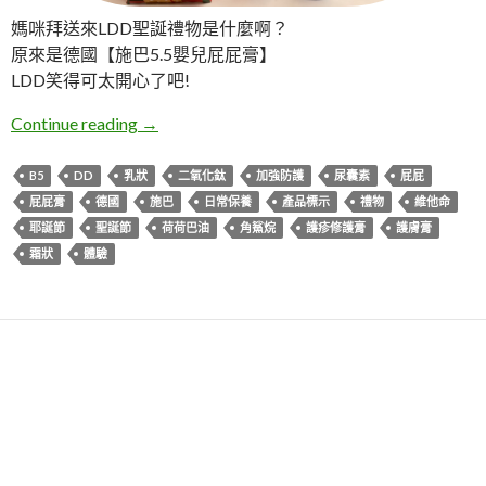
媽咪拜送來LDD聖誕禮物是什麼啊？
原來是德國【施巴5.5嬰兒屁屁膏】
LDD笑得可太開心了吧!
體驗。施巴5.5嬰兒屁屁膏
Continue reading
→
B5
DD
乳狀
二氧化鈦
加強防護
尿囊素
屁屁
屁屁膏
德國
施巴
日常保養
產品標示
禮物
維他命
耶誕節
聖誕節
荷荷巴油
角鯊烷
護疹修護膏
護膚膏
霜狀
體驗