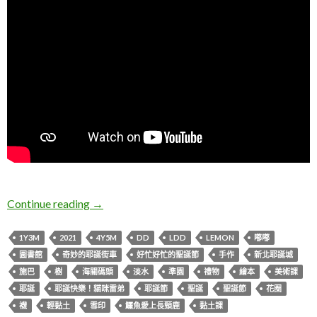
L & I 2021聖誕月
Continue reading
→
1Y3M
2021
4Y5M
DD
LDD
LEMON
嘟嘟
圖書館
奇妙的耶誕街車
好忙好忙的聖誕節
手作
新北耶誕城
施巴
樹
海關碼頭
淡水
準園
禮物
繪本
美術課
耶誕
耶誕快樂！貓咪雷弟
耶誕節
聖誕
聖誕節
花圈
襪
輕黏土
雪印
鱷魚愛上長頸鹿
黏土課