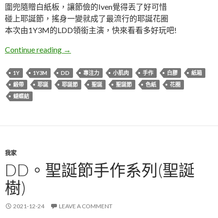
圍兜隨贈白紙板，讓節儉的Iven覺得丟了好可惜
碰上耶誕節，搖身一變就成了最流行的耶誕花圈
本次由1Y3M的LDD領銜主演，快來看看多好玩吧!
DD。聖誕節手作系列(聖誕花圈)
Continue reading
→
1Y
1Y3M
DD
專注力
小肌肉
手作
白膠
紙箱
緞帶
耶誕
耶誕節
聖誕
聖誕節
色紙
花圈
蝴蝶結
我家
DD。聖誕節手作系列(聖誕
樹)
2021-12-24
LEAVE A COMMENT