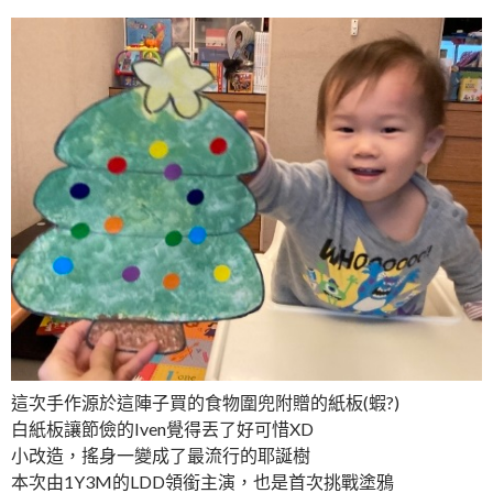
這次手作源於這陣子買的食物圍兜附贈的紙板(蝦?)
白紙板讓節儉的Iven覺得丟了好可惜XD
小改造，搖身一變成了最流行的耶誕樹
本次由1Y3M的LDD領銜主演，也是首次挑戰塗鴉