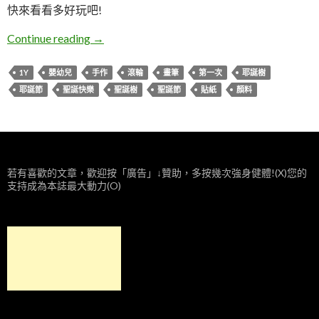
快來看看多好玩吧!
DD。聖誕節手作系列(聖誕樹)
Continue reading
→
1Y
嬰幼兒
手作
滾輪
畫筆
第一次
耶誕樹
耶誕節
聖誕快樂
聖誕樹
聖誕節
貼紙
顏料
若有喜歡的文章，歡迎按「廣告」↓贊助，多按幾次強身健體!(X)您的
支持成為本誌最大動力(O)