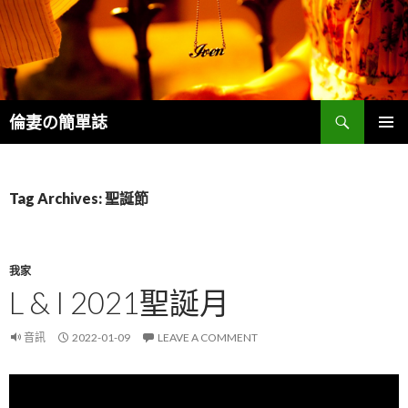
Search
倫妻の簡單誌
SKIP
PRIMAR
TO
MENU
CONTENT
Tag Archives: 聖誕節
我家
L & I 2021聖誕月
音訊
2022-01-09
LEAVE A COMMENT