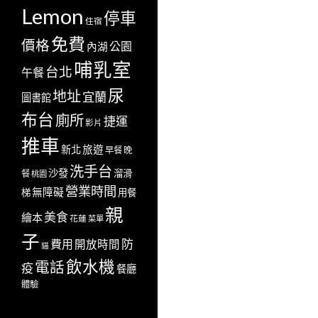
Lemon
停車
住宿
免費
價格
公園
內湖
哺乳室
台北
午餐
尿
地址
宜蘭
圖書館
布台
廁所
捷運
影片
推車
新北
旅遊
早餐
晚
洗手台
沙發
溜滑
餐
桃園
營業時間
無障礙
梯
用餐
親
美食
繪本
花蓮
菜單
子
防
費用
開放時間
貓
飲水機
電話
疫
餐廳
體驗