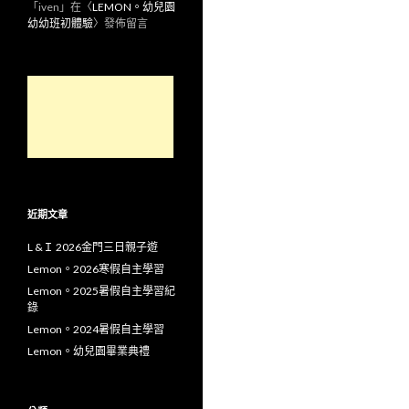
「
iven
」在〈
LEMON。幼兒園
幼幼班初體驗
〉發佈留言
近期文章
L &Ｉ 2026金門三日親子遊
Lemon。2026寒假自主學習
Lemon。2025暑假自主學習紀
錄
Lemon。2024暑假自主學習
Lemon。幼兒園畢業典禮