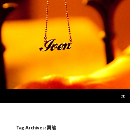
SKIP 
DD
Tag Archives: 翼龍