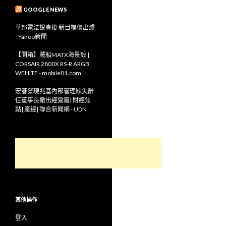
GOOGLE NEWS
華邦電法說會後 新目標價出爐
- Yahoo新聞
【開箱】賊船MATX海景殼 |
CORSAIR 2800X RS-R ARGB
WEHITE - mobile01.com
宏碁發現兆基內部管理缺失辭
任董事長撤出經營層| 財經焦
點| 產經| 聯合新聞網 - UDN
其他操作
登入