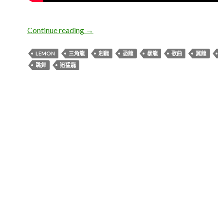
Lemon。恐龍舞
Continue reading
→
LEMON
三角龍
劍龍
恐龍
暴龍
歌曲
翼龍
跳舞
迅猛龍