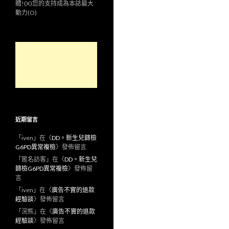
體!(X)您的支持成為本誌最大
動力(O)
近期留言
「
iven
」在〈
DD。新生兒篩檢
G6PD異常複檢
〉發佈留言
「
匿名訪客
」在〈
DD。新生兒
篩檢G6PD異常複檢
〉發佈留
言
「
iven
」在〈
廣告不實的退款
經驗談
〉發佈留言
「
浣熊
」在〈
廣告不實的退款
經驗談
〉發佈留言