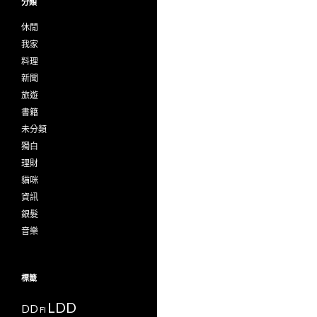
分類
休閒
我家
料理
新聞
旅遊
書籍
未分類
獨白
理財
貓咪
資訊
銀髮
音樂
標籤
LDD
DD
FI