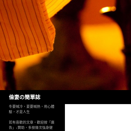
Search
倫妻の簡單誌
冬要喊冷，夏要喊熱，用心體
驗，才是人生
若有喜歡的文章，歡迎按「廣
告」↓贊助，多按幾次強身健