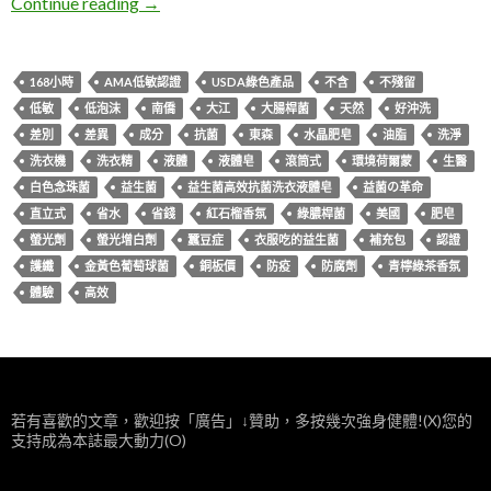
體驗。南僑水晶X益菌の革命「益生菌高效抗
Continue reading
→
168小時
AMA低敏認證
USDA綠色產品
不含
不殘留
低敏
低泡沫
南僑
大江
大腸桿菌
天然
好沖洗
差別
差異
成分
抗菌
東森
水晶肥皂
油脂
洗淨
洗衣機
洗衣精
液體
液體皂
滾筒式
環境荷爾蒙
生醫
白色念珠菌
益生菌
益生菌高效抗菌洗衣液體皂
益菌の革命
直立式
省水
省錢
紅石榴香氛
綠膿桿菌
美國
肥皂
螢光劑
螢光增白劑
蠶豆症
衣服吃的益生菌
補充包
認證
護纖
金黃色葡萄球菌
銅板價
防疫
防腐劑
青檸綠茶香氛
體驗
高效
若有喜歡的文章，歡迎按「廣告」↓贊助，多按幾次強身健體!(X)您的
支持成為本誌最大動力(O)