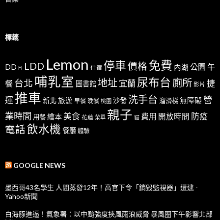
標籤
Lemon
免費
停車
LDD
價格
公園
午
DD
內湖
FI
住宿
哺乳室
尿布台
地址
廁所
台北
宜蘭
捷
餐
圖書館
影片
推車
洗手台
營
運
新北
旅遊
沙發
無障礙
溜滑梯
早餐
晚餐
桃園
親子
業時間
美食
防疫
費用
繪本
開放時間
用餐
花蓮
菜單
貓
飲水機
電話
餐廳
體驗
GOOGLE NEWS
墨西哥43名學生 人間蒸發12年！高官下令「銷毀監視器」遭逮 -
Yahoo新聞
白海豚進逼！氣象署：以中颱強度挾風雨浪威脅 暴風圈下午影響北部