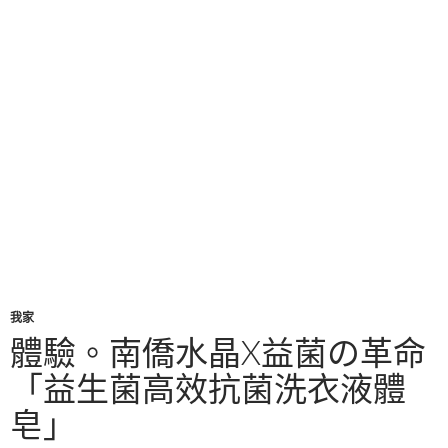
我家
體驗。南僑水晶X益菌の革命
「益生菌高效抗菌洗衣液體
皂」