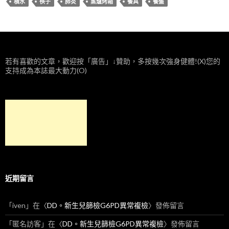
積水
筷子
肺炎
蒸爐烤箱
餐具
餐盤
若有喜歡的文章，歡迎按「廣告」↓贊助，多按幾次強身健體!(X)您的
支持成為本誌最大動力(O)
近期留言
「
iven
」在〈
DD。新生兒篩檢G6PD異常複檢
〉發佈留言
「
匿名訪客
」在〈
DD。新生兒篩檢G6PD異常複檢
〉發佈留言