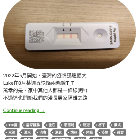
2022年5月開始，臺灣的疫情迅速擴大
Luke在8月某週五快篩兩條線T_T
萬幸的是，家中其他人都是一條線(呼!)
不過這也開始我們的漫長居家隔離之路
惠而浦蒸烤爐消毒功能
Continue reading
→
110度
居家隔離
徹底
惠而浦
新冠
杯子
模式
水箱
沸水
消毒
湯匙
烘乾
烤箱
疫情
確診