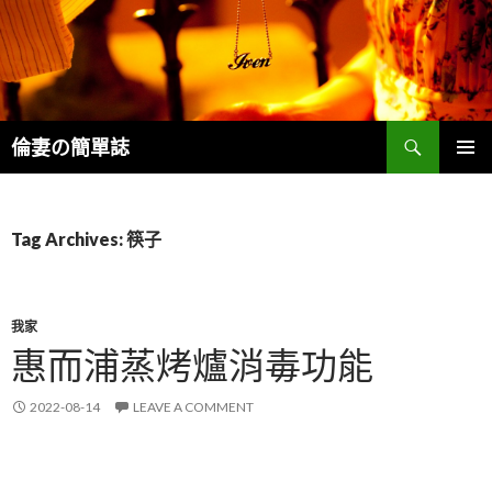
Search
倫妻の簡單誌
SKIP
PRIMAR
TO
MENU
CONTENT
Tag Archives: 筷子
我家
惠而浦蒸烤爐消毒功能
2022-08-14
LEAVE A COMMENT