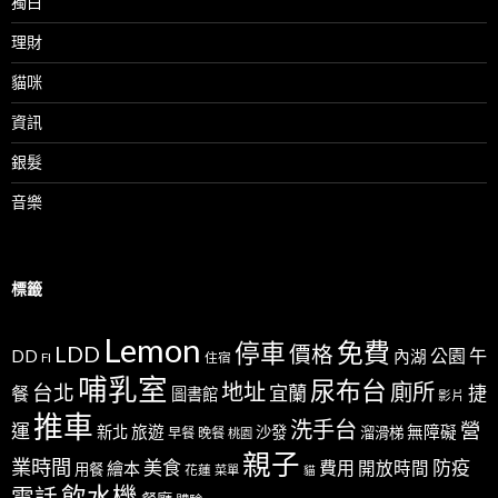
獨白
理財
貓咪
資訊
銀髮
音樂
標籤
Lemon
免費
停車
LDD
價格
公園
午
DD
內湖
FI
住宿
哺乳室
尿布台
地址
廁所
台北
宜蘭
捷
餐
圖書館
影片
推車
洗手台
營
運
新北
旅遊
沙發
無障礙
溜滑梯
早餐
晚餐
桃園
親子
業時間
美食
防疫
費用
繪本
開放時間
用餐
花蓮
菜單
貓
飲水機
電話