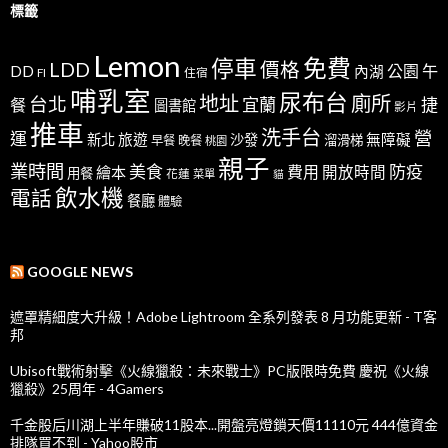
標籤
Lemon
免費
停車
LDD
價格
公園
午
DD
內湖
FI
住宿
哺乳室
尿布台
地址
廁所
台北
宜蘭
捷
餐
圖書館
影片
推車
洗手台
營
運
新北
旅遊
沙發
無障礙
溜滑梯
早餐
晚餐
桃園
親子
業時間
美食
防疫
費用
繪本
開放時間
用餐
花蓮
菜單
貓
飲水機
電話
餐廳
體驗
GOOGLE NEWS
遮罩精細度大升級！Adobe Lightroom 全系列發表 8 月功能更新 - T客
邦
Ubisoft戰術射擊《火線獵殺：未來戰士》PC版限時免費 慶祝《火線
獵殺》25周年 - 4Gamers
千金股后川湖上半年賺破11股本...開盤亮燈鎖天價11110元 444億資金
排隊買不到 - Yahoo股市