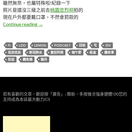
雖然無奈，也屬特殊啦!紀錄一下
照片是還沒三級之前去
桃園忠烈祠
拍的
現在戶外都要戴口罩，不然會罰款的
Lemon。2021端午節
Continue reading
→
FI
LDD
LEMON
PODCAST
回收
宅
小V
從前從前
新冠肺炎
童話阿姨
端午節
紙盒
聽故事
防疫
鯛魚燒
龍舟
若有喜歡的文章，歡迎按「廣告」↓贊助，多按幾次強身健體!(X)您的
支持成為本誌最大動力(O)