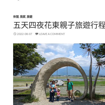
休閒
,
我家
,
旅遊
五天四夜花東親子旅遊行
2022-08-07
LEAVE A COMMENT