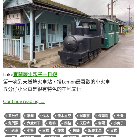
Luke
宜蘭慶生親子一日遊
第一次到天送埤火車站，搭Lemon最喜歡的小火車
五分仔小火車是很有特色的在地文化
宜蘭三星。天送埤火車站
Continue reading
→
五分仔
享樂
伐木
伐木星空
候車亭
停車場
免費
免門票
六歲以下
咖啡
四點
天送埤
套票
小兔子
小火車
小熊
幸福
復古
披薩
旋轉木馬
日式