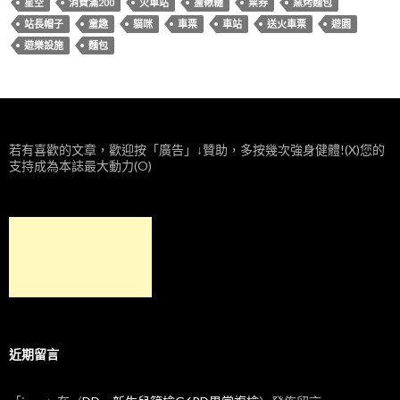
星空
消費滿200
火車站
盪鞦韆
票券
窯烤麵包
站長帽子
童趣
貓咪
車票
車站
送火車票
遊園
遊樂設施
麵包
若有喜歡的文章，歡迎按「廣告」↓贊助，多按幾次強身健體!(X)您的
支持成為本誌最大動力(O)
近期留言