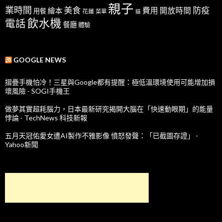
親子
業時間
美食
防疫
費用
繪本
開放時間
用餐
花蓮
菜單
貓
飲水機
電話
餐廳
體驗
GOOGLE NEWS
摺疊手機怕冷！三星與Google都有提醒：極低溫環境使用可能增加損
壞風險 - SOGI手機王
做夢其實超耗腦力，日本最新研究揭開大腦在「快速動眼期」的能量
悖論 - TechNews 科技新報
五月天冠佑愛女遭AI製作不雅影像 憤怒發聲：「已截圖存證」 -
Yahoo新聞