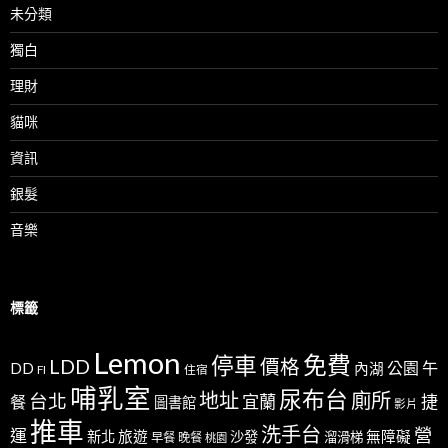
未分類
獨白
理財
貓咪
資訊
銀髮
音樂
標籤
Lemon
免費
停車
LDD
價格
公園
午
DD
內湖
FI
住宿
哺乳室
尿布台
地址
廁所
台北
宜蘭
捷
餐
圖書館
影片
推車
洗手台
營
運
新北
旅遊
沙發
無障礙
溜滑梯
早餐
晚餐
桃園