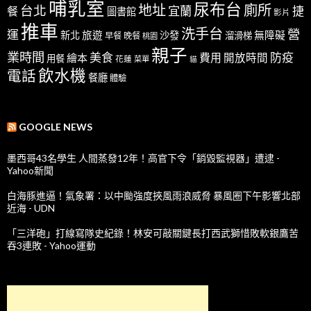
哺乳室
尿布台
地址
廁所
台北
宜蘭
捷
餐
圖書館
影片
推車
洗手台
營
運
新北
旅遊
沙發
無障礙
溜滑梯
早餐
晚餐
桃園
親子
業時間
美食
防疫
費用
繪本
開放時間
用餐
花蓮
菜單
貓
飲水機
電話
餐廳
體驗
GOOGLE NEWS
墨西哥43名學生 人間蒸發12年！高官下令「銷毀監視器」遭逮 -
Yahoo新聞
白海豚進逼！氣象署：以中颱強度挾風雨浪威脅 暴風圈下午影響北部
近海 - UDN
「三洋砲」打線寫隊史紀錄！林安可敲關鍵長打西武獅惜敗軟銀鷹苦
吞3連敗 - Yahoo運動