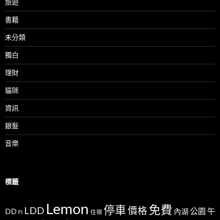
旅遊
書籍
未分類
獨白
理財
貓咪
資訊
銀髮
音樂
標籤
Lemon
免費
停車
LDD
價格
公園
午
DD
內湖
FI
住宿