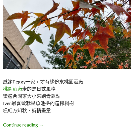
感謝Peggy一家，才有緣份來桃園酒廠
桃園酒廠
走的是日式風格
蠻適合闔家大小來踏青踩點
Iven最喜歡就是魚池邊的這棵楓樹
楓紅方知秋，詩情畫意
桃園龜山。桃園酒廠哺乳室
Continue reading
→