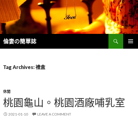
Search
倫妻の簡單誌
SKIP
PRIMAR
TO
MENU
CONTENT
Tag Archives: 禮盒
休閒
桃園龜山。桃園酒廠哺乳室
2021-01-10
LEAVE A COMMENT