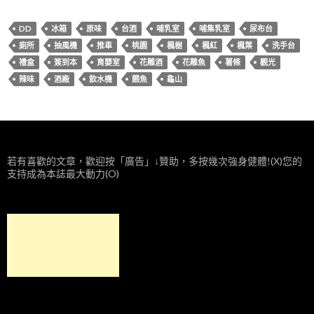
DD
冰箱
原味
台酒
哺乳室
哺集乳室
尿布台
廁所
抽風機
推車
桃園
楓樹
楓紅
楓葉
洗手台
禮盒
簽到本
育嬰室
花雕酒
花雕魚
薯條
觀光
辣味
酒廠
飲水機
餵魚
龜山
若有喜歡的文章，歡迎按「廣告」↓贊助，多按幾次強身健體!(X)您的
支持成為本誌最大動力(O)