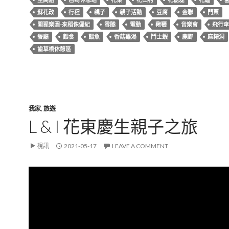
蘇花改
行程
親子
親子活動
豆腐
金聯
門票
開猩樂園-來稻侏儸紀
雪隧
電動
鞦韆
音樂會
飛行傘
餐廳
餵食
餵魚
香菇雞湯
鬥士蝦
鹿野
麻糬洞
齒草橋休憩區
我家
,
旅遊
L & I 花東慶生親子之旅
視訊
2021-05-17
LEAVE A COMMENT