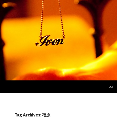
SKIP 
DD
Tag Archives: 福原