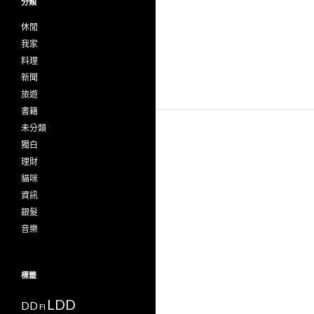
分類
休閒
我家
料理
新聞
旅遊
書籍
未分類
獨白
理財
貓咪
資訊
銀髮
音樂
標籤
LDD
DD
FI