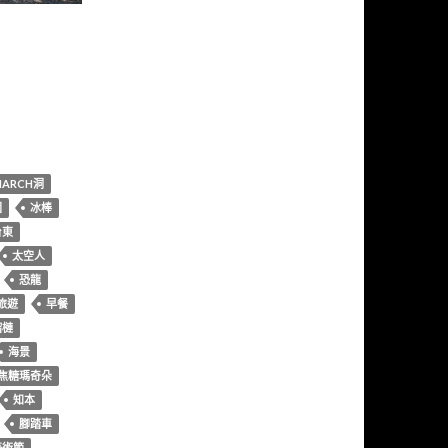
MARCH洞
園
冰棒
台東
太空人
恐龍
旅遊
早餐
榴槤
海景
焦糖瑪奇朵
知本
腳踏車
藝術節