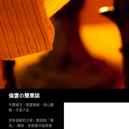
Search
倫妻の簡單誌
冬要喊冷，夏要喊熱，用心體
驗，才是人生
若有喜歡的文章，歡迎按「廣
告」↓贊助，多按幾次強身健