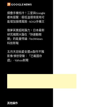
GOOGLE NEWS
摺疊手機怕冷！三星與Google
都有提醒：極低溫環境使用可
能增加損壞風險 - SOGI手機王
做夢其實超耗腦力，日本最新
研究揭開大腦在「快速動眼
期」的能量悖論 - TechNews
科技新報
五月天冠佑愛女遭AI製作不雅
影像 憤怒發聲：「已截圖存
證」 - Yahoo新聞
其他操作