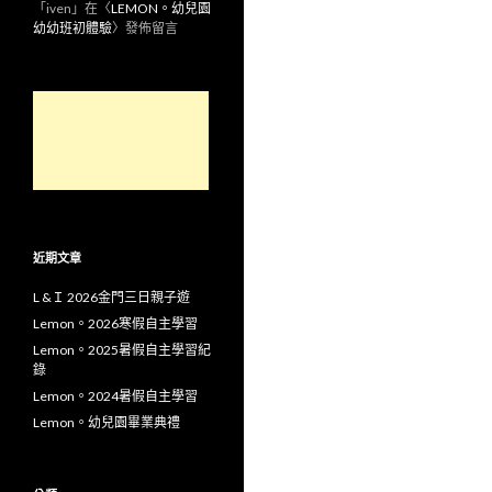
「
iven
」在〈
LEMON。幼兒園
幼幼班初體驗
〉發佈留言
近期文章
L &Ｉ 2026金門三日親子遊
Lemon。2026寒假自主學習
Lemon。2025暑假自主學習紀
錄
Lemon。2024暑假自主學習
Lemon。幼兒園畢業典禮