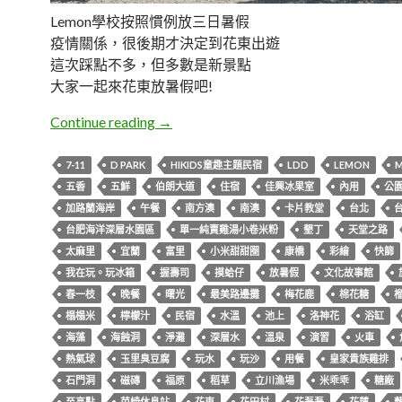
Lemon學校按照慣例放三日暑假
疫情關係，很後期才決定到花東出遊
這次踩點不多，但多數是新景點
大家一起來花東放暑假吧!
五天四夜花東親子旅遊行程
Continue reading
→
7-11
D PARK
HIKIDS童趣主題民宿
LDD
LEMON
五香
五鮮
伯朗大道
住宿
佳興冰果室
內用
公
加路蘭海岸
午餐
南方澳
南澳
卡片教堂
台北
台肥海洋深層水園區
單一純賣雞湯小卷米粉
墾丁
天堂之路
太麻里
宜蘭
富里
小米甜甜圈
康橋
彩繪
快篩
我在玩。玩冰箱
握壽司
摸蛤仔
放暑假
文化故事館
春一枝
晚餐
曙光
最美路邊攤
梅花鹿
棉花糖
榻榻米
檸檬汁
民宿
水溫
池上
洛神花
浴缸
海藻
海蝕洞
淨灘
深層水
溫泉
演習
火車
熱氣球
玉里臭豆腐
玩水
玩沙
用餐
皇家貴族雞排
石門洞
磁磚
福原
稻草
立川漁場
米乖乖
糖廠
至高點
芭崎休息站
花東
花田村
花磊磊
花蓮