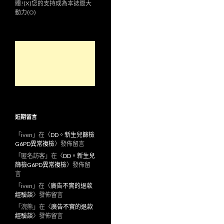
體!(X)您的支持成為本誌最大
動力(O)
近期留言
「
iven
」在〈
DD。新生兒篩檢
G6PD異常複檢
〉發佈留言
「
匿名訪客
」在〈
DD。新生兒
篩檢G6PD異常複檢
〉發佈留
言
「
iven
」在〈
廣告不實的退款
經驗談
〉發佈留言
「
浣熊
」在〈
廣告不實的退款
經驗談
〉發佈留言