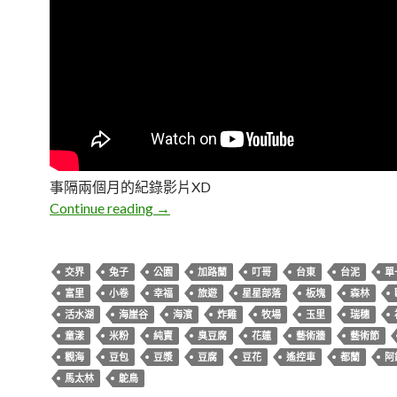
事隔兩個月的紀錄影片XD
L & I 花東慶生親子之旅
Continue reading
→
交界
兔子
公園
加路蘭
叮哥
台東
台泥
單
富里
小卷
幸福
旅遊
星星部落
板塊
森林
活水湖
海崖谷
海濱
炸雞
牧場
玉里
瑞穗
童漾
米粉
純賣
臭豆腐
花蓮
藝術牆
藝術節
觀海
豆包
豆漿
豆腐
豆花
遙控車
都蘭
阿
馬太林
鴕鳥