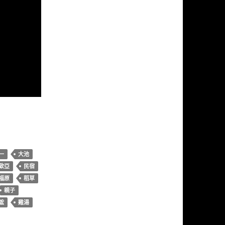
一
大池
歐亞
民宿
福原
稻草
親子
鋐
雞湯