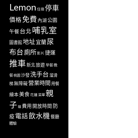
Lemon
停車
住宿
免費
價格
公園
內湖
哺乳室
台北
午餐
尿
地址
宜蘭
圖書館
布台
廁所
捷運
影片
推車
新北
旅遊
早餐
晚
洗手台
沙發
溜滑
餐
桃園
營業時間
無障礙
梯
用餐
親
美食
繪本
花蓮
菜單
子
防
費用
開放時間
貓
飲水機
電話
疫
餐廳
體驗