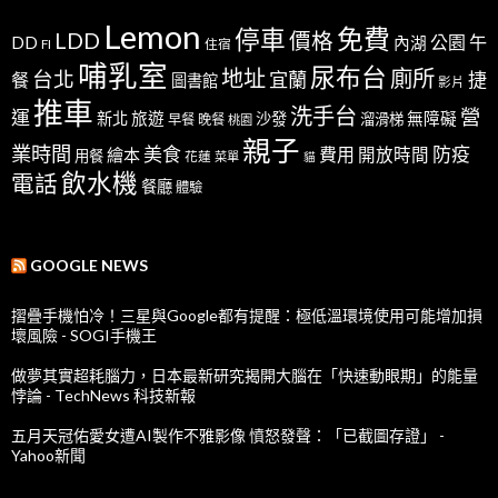
Lemon
免費
停車
LDD
價格
公園
午
DD
內湖
FI
住宿
哺乳室
尿布台
地址
廁所
台北
宜蘭
捷
餐
圖書館
影片
推車
洗手台
營
運
新北
旅遊
沙發
無障礙
溜滑梯
早餐
晚餐
桃園
親子
業時間
美食
防疫
費用
繪本
開放時間
用餐
花蓮
菜單
貓
飲水機
電話
餐廳
體驗
GOOGLE NEWS
摺疊手機怕冷！三星與Google都有提醒：極低溫環境使用可能增加損
壞風險 - SOGI手機王
做夢其實超耗腦力，日本最新研究揭開大腦在「快速動眼期」的能量
悖論 - TechNews 科技新報
五月天冠佑愛女遭AI製作不雅影像 憤怒發聲：「已截圖存證」 -
Yahoo新聞