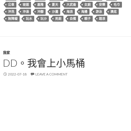
公車
坡道
基隆
夏天
大武崙
女廁
安樂
毛巾
沖洗
沖澡
沖腳
沙灘
海浪
海邊
游泳
澳底
無障礙
玩水
玩沙
男廁
自備
親子
踏浪
我家
DD。我會上小馬桶
2022-07-18
LEAVE A COMMENT