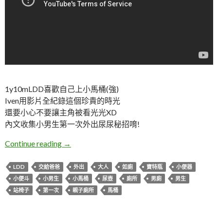
1y10mLDD喜歡自己上小馬桶(強)
Iven用影片全紀錄這個珍貴的時光
還要小心不要讓主角被看光光XD
內文收集小男生第一次外出尿尿秘招唷!
DD。我會上小馬桶
Continue reading
→
LDD
交給爸爸
外出
大人
如廁
寶特瓶
小便器
小便斗
小男生
小馬桶
尿壺
廁所
男廁
男生
站椅子
第一次
親子廁所
馬桶