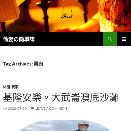
Search
倫妻の簡單誌
SKIP
PRIMAR
TO
MENU
CONTENT
Tag Archives: 男廁
休閒
,
我家
基隆安樂。大武崙澳底沙灘
2022-07-20
LEAVE A COMMENT