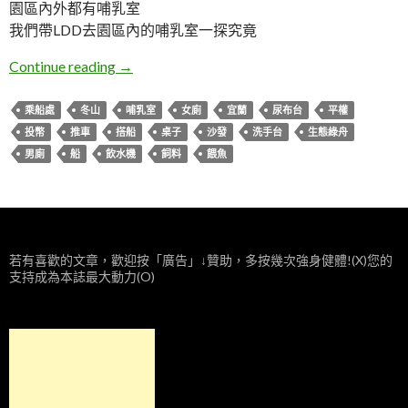
園區內外都有哺乳室
我們帶LDD去園區內的哺乳室一探究竟
宜蘭冬山。生態綠舟哺乳室
Continue reading
→
乘船處
冬山
哺乳室
女廁
宜蘭
尿布台
平權
投幣
推車
搭船
桌子
沙發
洗手台
生態綠舟
男廁
船
飲水機
飼料
餵魚
若有喜歡的文章，歡迎按「廣告」↓贊助，多按幾次強身健體!(X)您的
支持成為本誌最大動力(O)