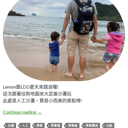
Lemon跟LDD夏天來踏浪囉!
這次跟著估狗地圖來大武崙沙灘玩
此處是人工沙灘，算是小而美的景點唷!
基隆安樂。大武崙澳底沙灘
Continue reading
→
交通
人工
停車
停車場
停車格
停車費用
公廁