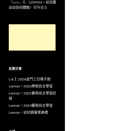
「
iven
」在〈
LEMON。幼兒園
幼幼班初體驗
〉發佈留言
近期文章
L &Ｉ 2026金門三日親子遊
Lemon。2026寒假自主學習
Lemon。2025暑假自主學習紀
錄
Lemon。2024暑假自主學習
Lemon。幼兒園畢業典禮