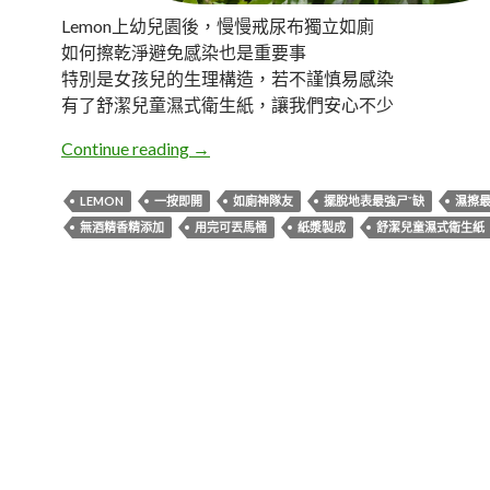
Lemon上幼兒園後，慢慢戒尿布獨立如廁
如何擦乾淨避免感染也是重要事
特別是女孩兒的生理構造，若不謹慎易感染
有了舒潔兒童濕式衛生紙，讓我們安心不少
體驗。舒潔兒童濕式衛生紙
Continue reading
→
LEMON
一按即開
如廁神隊友
擺脫地表最強ㄕˇ缺
濕擦
無酒精香精添加
用完可丟馬桶
紙漿製成
舒潔兒童濕式衛生紙