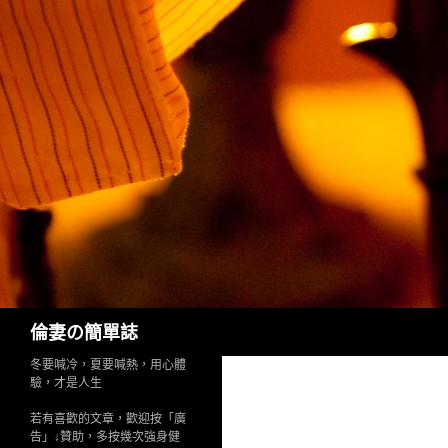
Search
倫妻の簡單誌
冬要喊冷，夏要喊熱，用心體
驗，才是人生
若有喜歡的文章，歡迎按「廣
告」↓贊助，多按幾次強身健