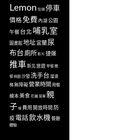
Lemon
停車
住宿
免費
價格
公園
內湖
哺乳室
台北
午餐
尿
地址
宜蘭
圖書館
布台
廁所
捷運
影片
推車
新北
旅遊
早餐
晚
洗手台
沙發
溜滑
餐
桃園
營業時間
無障礙
梯
用餐
親
美食
繪本
花蓮
菜單
子
防
費用
開放時間
貓
飲水機
電話
疫
餐廳
體驗