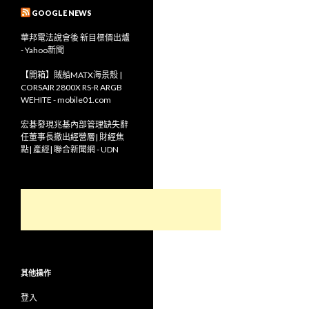
GOOGLE NEWS
華邦電法說會後 新目標價出爐
- Yahoo新聞
【開箱】賊船MATX海景殼 |
CORSAIR 2800X RS-R ARGB
WEHITE - mobile01.com
宏碁發現兆基內部管理缺失辭
任董事長撤出經營層| 財經焦
點| 產經| 聯合新聞網 - UDN
其他操作
登入