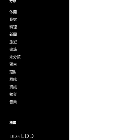
分類
休閒
我家
料理
新聞
旅遊
書籍
未分類
獨白
理財
貓咪
資訊
銀髮
音樂
標籤
LDD
DD
FI