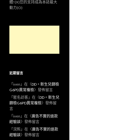
體!(X)您的支持成為本誌最大
動力(O)
近期留言
「
iven
」在〈
DD。新生兒篩檢
G6PD異常複檢
〉發佈留言
「
匿名訪客
」在〈
DD。新生兒
篩檢G6PD異常複檢
〉發佈留
言
「
iven
」在〈
廣告不實的退款
經驗談
〉發佈留言
「
浣熊
」在〈
廣告不實的退款
經驗談
〉發佈留言